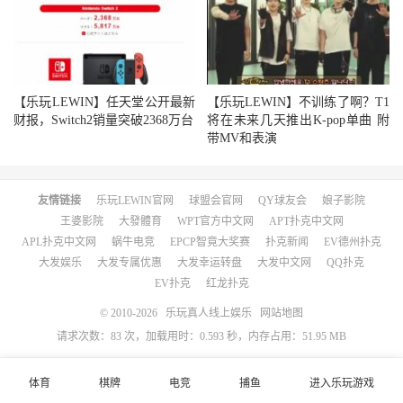
【乐玩LEWIN】任天堂公开最新
【乐玩LEWIN】不训练了啊？T1
财报，Switch2销量突破2368万台
将在未来几天推出K-pop单曲 附
带MV和表演
友情链接
乐玩LEWIN官网
球盟会官网
QY球友会
娘子影院
王婆影院
大發體育
WPT官方中文网
APT扑克中文网
APL扑克中文网
蜗牛电竞
EPCP智竟大奖赛
扑克新闻
EV德州扑克
大发娱乐
大发专属优惠
大发幸运转盘
大发中文网
QQ扑克
EV扑克
红龙扑克
© 2010-2026
乐玩真人线上娱乐
网站地图
请求次数：83 次，加载用时：0.593 秒，内存占用：51.95 MB
体育
棋牌
电竞
捕鱼
进入乐玩游戏