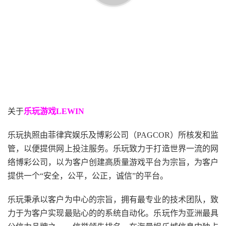
关于
乐玩游戏LEWIN
乐玩执照由菲律宾娱乐及博彩公司（PAGCOR）所核发和监
管，以便提供网上投注服务。乐玩致力于打造世界一流的网
络博彩公司，以为客户创建高质量游戏平台为宗旨，为客户
提供一个“安全，公平，公正，诚信”的平台。
乐玩秉承以客户为中心的宗旨，拥有最专业的技术团队，致
力于为客户实现最贴心的的系统自动化。乐玩作为亚洲最具