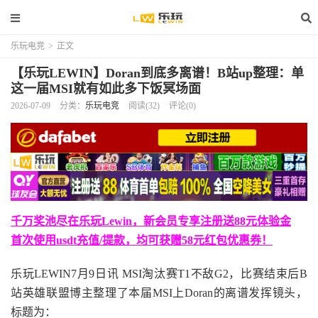
乐玩电竞
>
正文
【乐玩LEWIN】Doran到底多离谱！B站up整理：单
这一届MSI就有如此多下饭冥场面
2026-07-09
分类：
乐玩电竞
阅读(32)
评论(0)
千万奖池尽在乐玩Lewin，新会员专享注册送88元体验金
首次使用usdt充值/提款，均可获赠58元红包优惠券！
乐玩LEWIN7月9日讯 MSI淘汰赛T1不敌G2，比赛结束后B
站英雄联盟博主整理了本届MSI上Doran的离谱发挥镜头，
标题为：