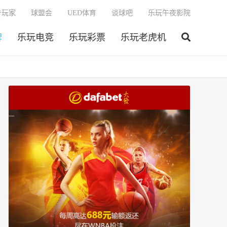
号玩家
球盟会
UED体育
谈球吧
乐玩午夜影院
牌
乐玩电竞
乐玩彩票
乐玩老虎机