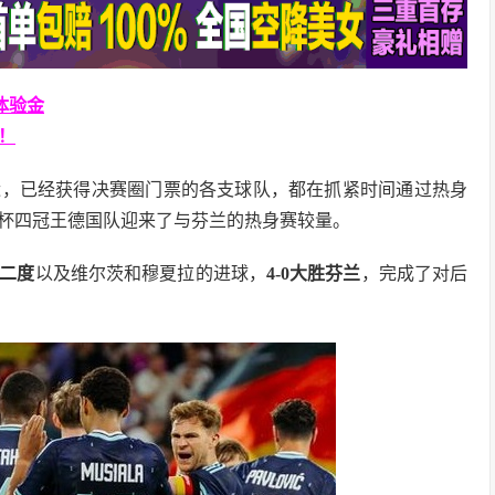
体验金
券！
越近，已经获得决赛圈门票的各支球队，都在抓紧时间通过热身
杯四冠王德国队迎来了与芬兰的热身赛较量。
二度
以及维尔茨和穆夏拉的进球，
4-0大胜芬兰
，完成了对后