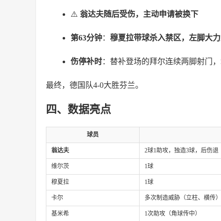
⚠️
翁达夫随后受伤，主动申请被换下
第63分钟
：
穆夏拉带球杀入禁区，左脚大力
伤停补时
：替补登场的拜尔连续两脚射门，
最终，德国队4-0大胜芬兰。
四、数据亮点
球员
翁达夫
2球1助攻，独造3球，后伤退
维尔茨
1球
穆夏拉
1球
卡尔
多次制造威胁（立柱、横传
基米希
1次助攻（角球传中）