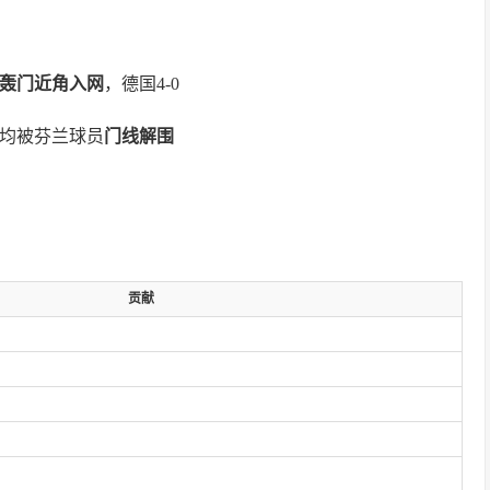
轰门近角入网
，德国4-0
均被芬兰球员
门线解围
贡献
）