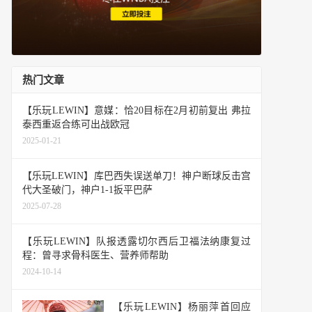
热门文章
【乐玩LEWIN】意媒：恰20目标在2月初前复出 弗拉
泰西重返合练可出战欧冠
2025-01-21
【乐玩LEWIN】库巴西失误送单刀！神户断球反击宫
代大圣破门，神户1-1扳平巴萨
2025-07-28
【乐玩LEWIN】队报透露切尔西后卫福法纳康复过
程：曾寻求骨科医生、营养师帮助
2024-10-14
【乐玩LEWIN】杨丽萍首回应