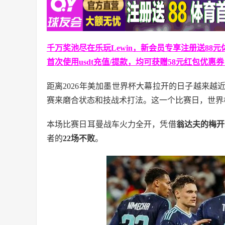
千万奖池尽在乐玩Lewin，新会员专享注册送88元
首次使用usdt充值/提款，均可获赠58元红包优惠
距离2026年美加墨世界杯大幕拉开的日子越来
赛来磨合状态和技战术打法。这一个比赛日，世界
本场比赛日耳曼战车火力全开，凭借
翁达夫的梅开
者的
22场不败
。