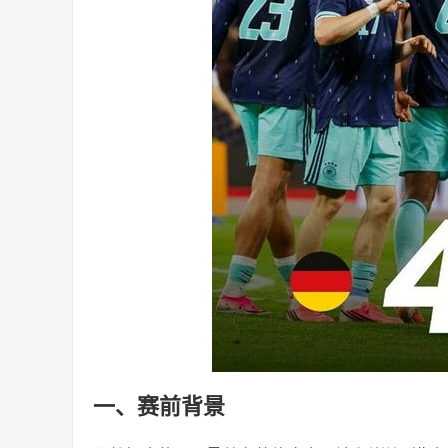
一、赛前背景