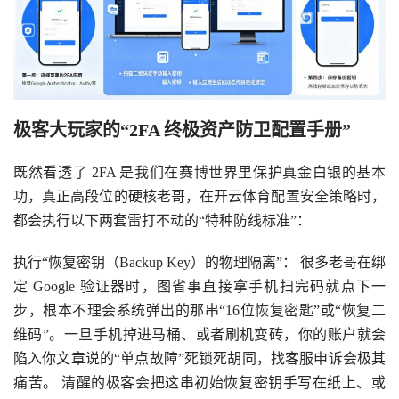
极客大玩家的“2FA 终极资产防卫配置手册”
既然看透了 2FA 是我们在赛博世界里保护真金白银的基本
功，真正高段位的硬核老哥，在开云体育配置安全策略时，
都会执行以下两套雷打不动的“特种防线标准”：
执行“恢复密钥（Backup Key）的物理隔离”： 很多老哥在绑
定 Google 验证器时，图省事直接拿手机扫完码就点下一
步，根本不理会系统弹出的那串“16位恢复密匙”或“恢复二
维码”。一旦手机掉进马桶、或者刷机变砖，你的账户就会
陷入你文章说的“单点故障”死锁死胡同，找客服申诉会极其
痛苦。 清醒的极客会把这串初始恢复密钥手写在纸上、或