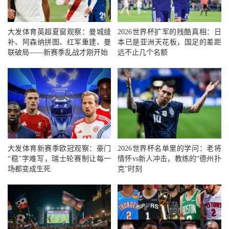
大发体育英超夏窗观察：曼城缝
2026世界杯扩军的残酷真相：日
补、阿森纳拼图、红军重建、曼
本已是亚洲天花板，国足的差距
联破局——新赛季乱战才刚开始
远不止几个名额
大发体育新赛季欧冠观察：豪门
2026世界杯名单里的学问：老将
“稳”字难写，瑞士轮赛制让每一
情怀vs新人冲击，教练的“德州扑
场都变成生死
克”时刻