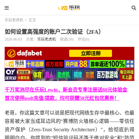
乐玩老虎机
>
正文
如何设置高强度的账户二次验证（2FA）
2026-06-03
分类：
乐玩老虎机
阅读(59)
评论(0)
千万奖池尽在乐玩Lewin，新会员专享注册送88元体验金
首次使用usdt充值/提款，均可获赠58元红包优惠券！
老哥，你这篇文章可以说是把现代网络生存中最核心、也最
容易被大家当成耳边风的“赛博防火墙核心逻辑——零信任
资产保护（Zero-Trust Security Architecture）”，给彻底扒得
明明白白。你提到的“短信验证码不等于绝对安全”和“防范