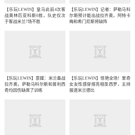
【乐玩LEWIN】皇马此前4次客
【乐玩LEWIN】记者：萨勒马科
战奥林匹亚科斯0胜，队史仅次
尔斯预计能出战拉齐奥，阿特卡
于客战米兰7场不胜
梅和希门尼斯将缺阵
【乐玩LEWIN】意媒：米兰备战
【乐玩LEWIN】惊艳全场！里奇
拉齐奥，萨勒马科尔斯和普利西
女友性感穿搭亮相圣西罗，主持
奇均因伤缺席了训练
报道米兰德比