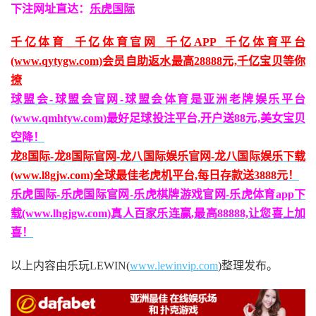
下注网址直达：
乐虎国际
千亿体育_千亿体育官网_千亿APP_千亿体育平台
(www.qytygw.com)会员自助返水最高28888元,千亿宝贝等你
撩
球盟会-球盟会官网-球盟会体育是亚洲老牌娱乐平台
(www.qmhtyw.com)最好足球投注平台,开户送88元,美女宝贝
空降！
龙8国际-龙8国际官网-龙八国际娱乐官网-龙八国际娱乐下载
(www.l8gjw.com)全球最佳老虎机平台,每日存款送3888元！
乐虎国际-乐虎国际官网-乐虎棋牌游戏官网-乐虎体育app下
载(www.lhgjgw.com)真人百家乐连赢,最高88888,让您喜上加
喜！
以上内容由乐玩LEWIN(
www.lewinvip.com
)整理发布。