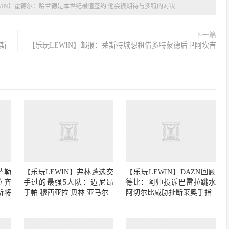
WIN】霍德尔：哈兰德是本世纪最值签约 他会很期待与多特的对决
下一篇
斯
【乐玩LEWIN】邮报：莱斯特城想租借多特蒙德后卫阿坎吉
萨勒
【乐玩LEWIN】弗林蓬选交
【乐玩LEWIN】DAZN回顾
拉齐
手过的最强5人队：迈尼昂
德比：阿帅投诉巴雷拉跳水
斯将
于帕 穆西亚拉 贝林 亚马尔
阿切尔比威胁扯断莱奥手指