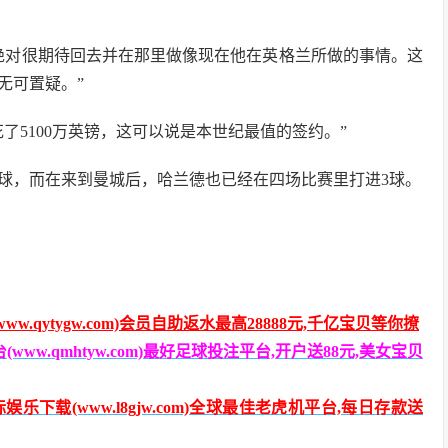
绝对很期待回去并在那里做像现在他在英格兰所做的事情。这
无可置疑。”
了5100万英镑，这可以说是本世纪最值的签约。”
6球，而在来到曼城后，哈兰德也已经在四场比赛里打进3球。
.qytygw.com)会员自助返水最高28888元,千亿宝贝等你撩
w.qmhtyw.com)最好足球投注平台,开户送88元,美女宝贝
乐下载(www.l8gjw.com)全球最佳老虎机平台,每日存款送