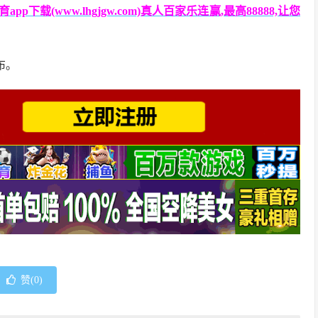
载(www.lhgjgw.com)真人百家乐连赢,最高88888,让您
布。
赞(
0
)