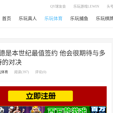
QY球友会
乐玩游戏LEWIN
头
首页
乐玩真人
乐玩体育
乐玩捕鱼
乐玩棋
兰德是本世纪最值签约 他会很期待与多
特的对决
玩体育
阅读(397)
评论(0)