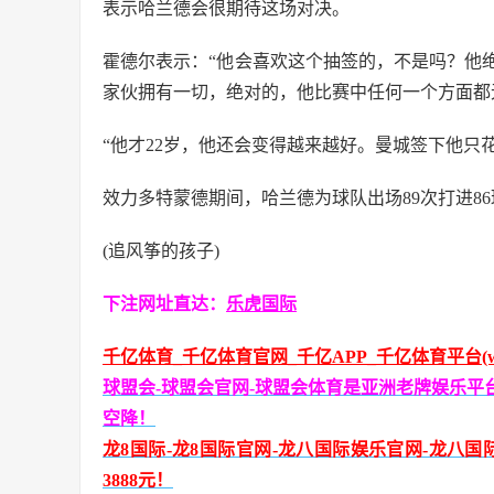
表示哈兰德会很期待这场对决。
霍德尔表示：“他会喜欢这个抽签的，不是吗？他
家伙拥有一切，绝对的，他比赛中任何一个方面都
“他才22岁，他还会变得越来越好。曼城签下他只花
效力多特蒙德期间，哈兰德为球队出场89次打进8
(追风筝的孩子)
下注网址直达：
乐虎国际
千亿体育_千亿体育官网_千亿APP_千亿体育平台(www
球盟会-球盟会官网-球盟会体育是亚洲老牌娱乐平台(ww
空降！
龙8国际-龙8国际官网-龙八国际娱乐官网-龙八国际娱
3888元！