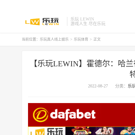
乐玩 LEWIN
游戏人生 尽在乐玩
当前位置：
乐玩真人线上娱乐
>
乐玩体育
>
正文
【乐玩LEWIN】霍德尔：哈
2022-08-27
分类：
乐