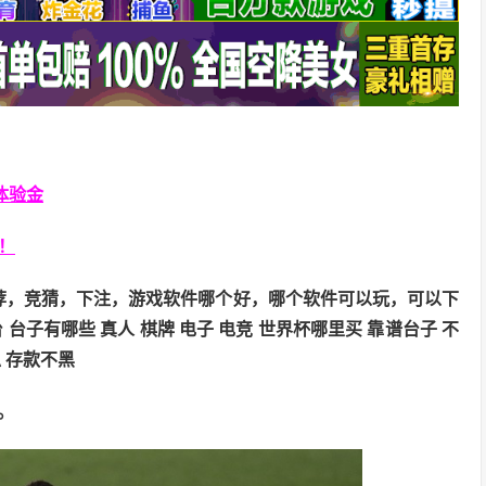
体验金
券！
推荐，竞猜，下注，游戏软件哪个好，哪个软件可以玩，可以下
子有哪些 真人 棋牌 电子 电竞 世界杯哪里买 靠谱台子 不
稳 存款不黑
。