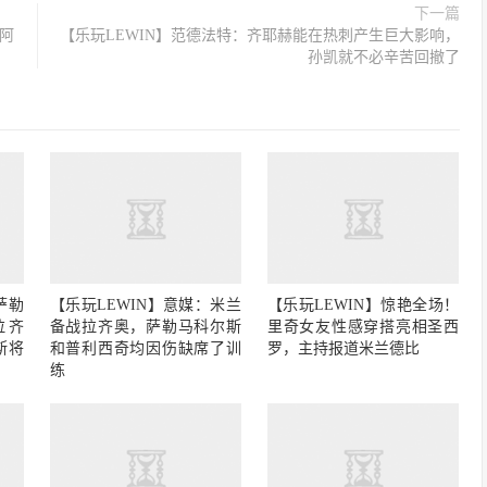
下一篇
阿
【乐玩LEWIN】范德法特：齐耶赫能在热刺产生巨大影响，
孙凯就不必辛苦回撤了
萨勒
【乐玩LEWIN】意媒：米兰
【乐玩LEWIN】惊艳全场！
拉齐
备战拉齐奥，萨勒马科尔斯
里奇女友性感穿搭亮相圣西
斯将
和普利西奇均因伤缺席了训
罗，主持报道米兰德比
练