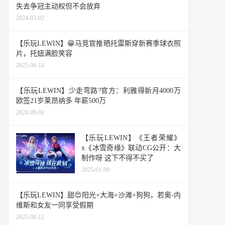
失去争冠主动权但不会放弃
2024-03-02
【乐玩LEWIN】😁马竞官推晒托雷斯穿新赛季球衣照
片，托妞满脸笑容
2025-06-14
【乐玩LEWIN】少走弯路?官方：利雅得新月4000万
欧签21岁莱昂纳多 年薪500万
2024-09-04
【乐玩LEWIN】《王者荣耀》
x《冰雪奇缘》联动CG公开：大
制作呀 这下不得不买了
2025-01-09
【乐玩LEWIN】甜😍阳光+大海+沙滩+狗狗，若奥-内
维斯和女友一同享受假期
2025-08-12