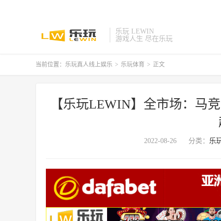
乐玩 LEWIN
游戏人生 尽在乐玩
当前位置：
乐玩真人线上娱乐
>
乐玩体育
>
正文
【乐玩LEWIN】全市场：马
2022-08-26
分类：
乐