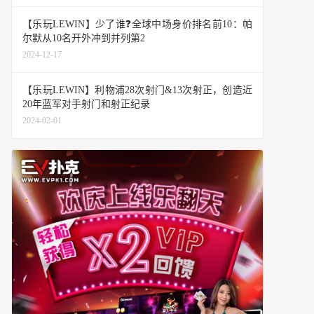
【乐玩LEWIN】少了谁❓全球中场身价排名前10：帕
尔默从10名开外冲到并列第2
2024-12-17
【乐玩LEWIN】利物浦28次射门&13次射正，创造近
20年蓝军对手射门和射正纪录
2024-02-01