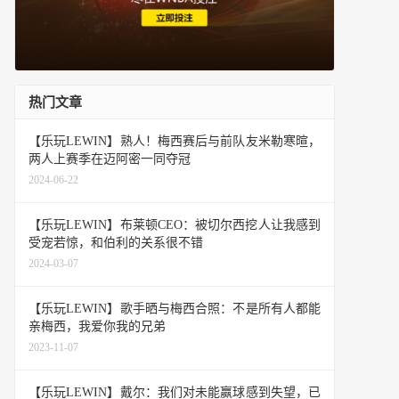
热门文章
【乐玩LEWIN】熟人！梅西赛后与前队友米勒寒暄，
两人上赛季在迈阿密一同夺冠
2024-06-22
【乐玩LEWIN】布莱顿CEO：被切尔西挖人让我感到
受宠若惊，和伯利的关系很不错
2024-03-07
【乐玩LEWIN】歌手晒与梅西合照：不是所有人都能
亲梅西，我爱你我的兄弟
2023-11-07
【乐玩LEWIN】戴尔：我们对未能赢球感到失望，已