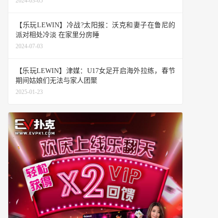
2024-03-05
【乐玩LEWIN】冷战?太阳报：沃克和妻子在鲁尼的
派对相处冷淡 在家里分房睡
2024-07-03
【乐玩LEWIN】津媒：U17女足开启海外拉练，春节
期间姑娘们无法与家人团聚
2025-01-23