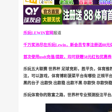
乐玩LEWIN官网
报道
千万奖池尽在乐玩Lewin，新会员专享注册送88元
首次使用usdt充值/提款，均可获赠58元红包优惠
乐玩五大联赛 世界杯 足球竞彩，胜平负，体育
注，可以游戏，体育博彩菠菜平台有哪些 正规平台 台
黑的台子 出款快 出款稳 出款不黑 存款快 存款快
乐玩体育你的致富之路，世界杯专业预测投注平台