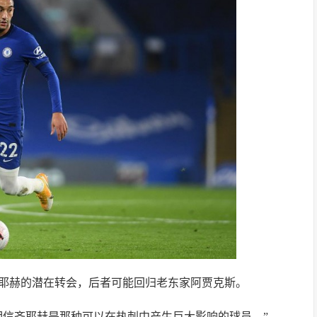
到齐耶赫的潜在转会，后者可能回归老东家阿贾克斯。
相信齐耶赫是那种可以在热刺中产生巨大影响的球员。”