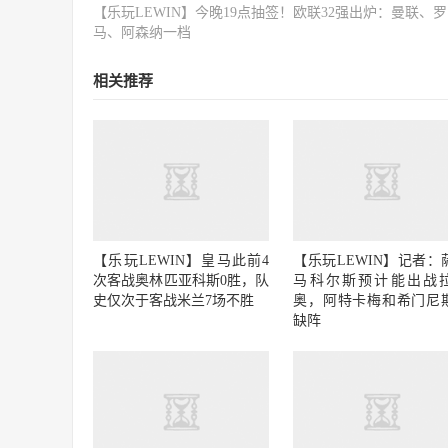
【乐玩LEWIN】今晚19点抽签！欧联32强出炉：曼联、罗
马、阿森纳一档
相关推荐
【乐玩LEWIN】皇马此前4
【乐玩LEWIN】记者：
次客战奥林匹亚科斯0胜，队
马科尔斯预计能出战
史仅次于客战米兰7场不胜
奥，阿特卡梅和希门尼
缺阵