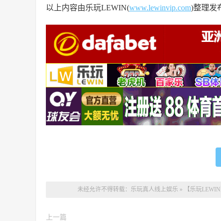
以上内容由乐玩LEWIN(
www.lewinvip.com
)整理发
未经允许不得转载：
乐玩真人线上娱乐
»
【乐玩LEW
上一篇