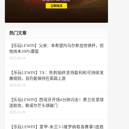
热门文章
【乐玩LEWIN】父亲：本希望内马尔参加世俱杯，但
他尚未100%康复
2025-06-14
【乐玩LEWIN】TA：热刺始终坚持盈利和可持续发
展规则，且仍能保持在英超上游
2024-01-19
【乐玩LEWIN】西班牙开场4分钟闪击！费兰任意球
送助攻，勒诺尔芒头球破门
2023-11-20
【乐玩LEWIN】意甲-米兰3-1维罗纳取各赛事5连胜