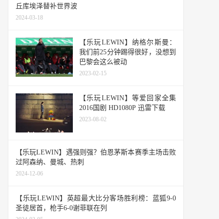
丘库埃泽替补世界波
2024-03-18
【乐玩LEWIN】纳格尔斯曼：
我们前25分钟踢得很好，没想到
巴黎会这么被动
2023-02-15
【乐玩LEWIN】等爱回家全集
2016国剧 HD1080P 迅雷下载
2023-08-02
【乐玩LEWIN】遇强则强？伯恩茅斯本赛季主场击败
过阿森纳、曼城、热刺
2024-12-06
【乐玩LEWIN】英超最大比分客场胜利榜：蓝狐9-0
圣徒居首，枪手6-0谢菲联在列