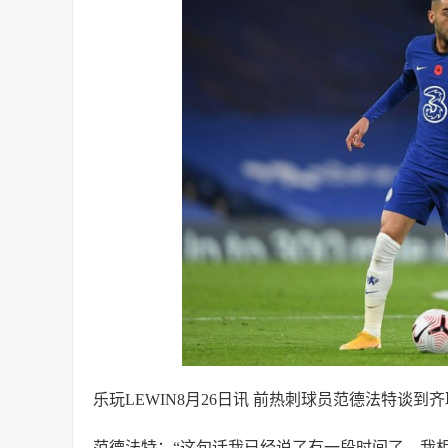
乐玩LEWIN8月26日讯 前热刺球员范德法特谈
范德法特：“这句话我已经说了有一段时间了，我