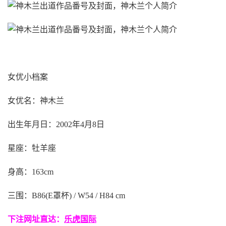
女优小档案
女优名：神木兰
出生年月日：2002年4月8日
星座：牡羊座
身高：163cm
三围：B86(E罩杯) / W54 / H84 cm
下注网址直达：
乐虎国际