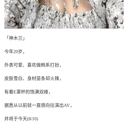
「神木兰」
今年20岁，
外表可爱、喜欢做韩系打扮，
皮肤雪白、身材苗条却火辣，
有着E罩杯的饱满双峰，
据悉从以前就一直很向往演出AV，
并将于今天(8/10)