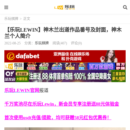
乐玩棋牌
>
正文
【乐玩LEWIN】神木兰出道作品番号及封面，神木
兰个人简介
2022-08-25
分类：
乐玩棋牌
阅读(407)
评论(0)
乐玩LEWIN官网
报道
千万奖池尽在乐玩Lewin，新会员专享注册送88元体验金
首次使用usdt充值/提款，均可获赠58元红包优惠券！