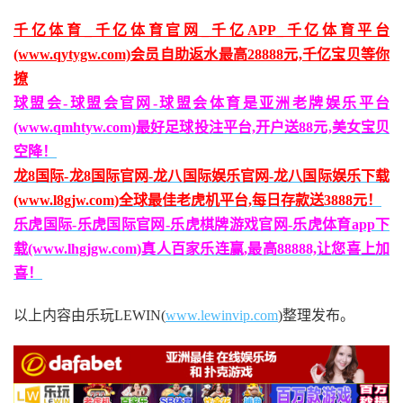
千亿体育_千亿体育官网_千亿APP_千亿体育平台
(www.qytygw.com)会员自助返水最高28888元,千亿宝贝等你
撩
球盟会-球盟会官网-球盟会体育是亚洲老牌娱乐平台
(www.qmhtyw.com)最好足球投注平台,开户送88元,美女宝贝
空降！
龙8国际-龙8国际官网-龙八国际娱乐官网-龙八国际娱乐下载
(www.l8gjw.com)全球最佳老虎机平台,每日存款送3888元！
乐虎国际-乐虎国际官网-乐虎棋牌游戏官网-乐虎体育app下
载(www.lhgjgw.com)真人百家乐连赢,最高88888,让您喜上加
喜！
以上内容由乐玩LEWIN(
www.lewinvip.com
)整理发布。