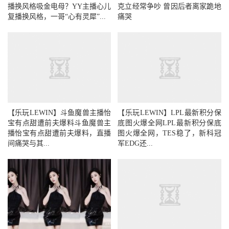
播换风格吸金电母？YY主播心儿
克立经常争吵 曾因后者离家跪地
复播换风格，一哥“心有灵犀”...
痛哭
【乐玩LEWIN】斗鱼魔兽主播怡
【乐玩LEWIN】LPL最新积分保
宝有点甜遭前夫爆料斗鱼魔兽主
底图火爆全网LPL最新积分保底
播怡宝有点甜遭前夫爆料，直播
图火爆全网，TES稳了，新科冠
间痛哭与其...
军EDG还...