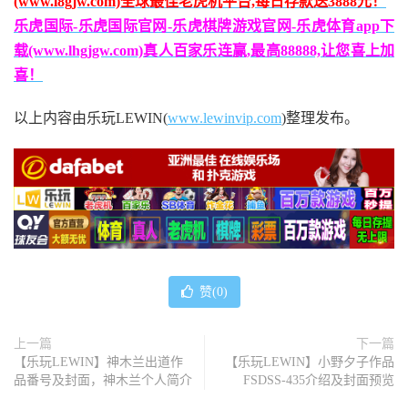
(www.l8gjw.com)全球最佳老虎机平台,每日存款送3888元！
乐虎国际-乐虎国际官网-乐虎棋牌游戏官网-乐虎体育app下
载(www.lhgjgw.com)真人百家乐连赢,最高88888,让您喜上加
喜！
以上内容由乐玩LEWIN(
www.lewinvip.com
)整理发布。
赞(
0
)
上一篇
下一篇
【乐玩LEWIN】神木兰出道作
【乐玩LEWIN】小野夕子作品
品番号及封面，神木兰个人简介
FSDSS-435介绍及封面预览