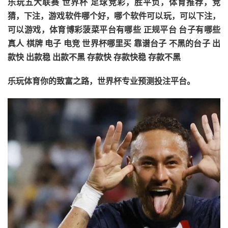
乐玩五大联赛 世界杯 足球竞彩，胜平负，体育推荐，竞
猜，下注，游戏软件哪个好，哪个软件可以玩，可以下注，
可以游戏，体育博彩菠菜平台有哪些 正规平台 台子有哪些
真人 棋牌 电子 电竞 世界杯哪里买 靠谱台子 不黑的台子 出
款快 出款稳 出款不黑 存款快 存款快稳 存款不黑
乐玩体育你的致富之路，世界杯专业预测投注平台。