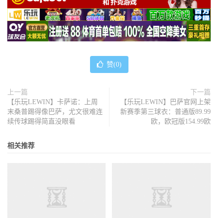
赞(
0
)
上一篇
下一篇
【乐玩LEWIN】卡萨诺：上周
【乐玩LEWIN】巴萨官网上架
末桑普踢得像巴萨，尤文很难连
新赛季第三球衣：普通版89.99
续传球踢得简直没眼看
欧，欧冠版154.99欧
相关推荐