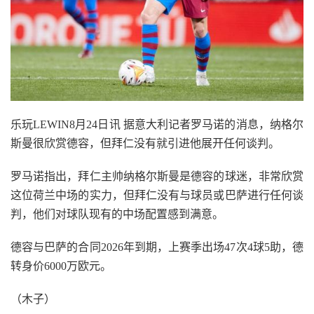
乐玩LEWIN8月24日讯 据意大利记者罗马诺的消息，纳格尔
斯曼很欣赏德容，但拜仁没有就引进他展开任何谈判。
罗马诺指出，拜仁主帅纳格尔斯曼是德容的球迷，非常欣赏
这位荷兰中场的实力，但拜仁没有与球员或巴萨进行任何谈
判，他们对球队现有的中场配置感到满意。
德容与巴萨的合同2026年到期，上赛季出场47次4球5助，德
转身价6000万欧元。
（木子）