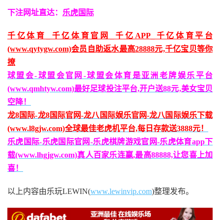
下注网址直达：
乐虎国际
千亿体育_千亿体育官网_千亿APP_千亿体育平台
(www.qytygw.com)会员自助返水最高28888元,千亿宝贝等你
撩
球盟会-球盟会官网-球盟会体育是亚洲老牌娱乐平台
(www.qmhtyw.com)最好足球投注平台,开户送88元,美女宝贝
空降！
龙8国际-龙8国际官网-龙八国际娱乐官网-龙八国际娱乐下载
(www.l8gjw.com)全球最佳老虎机平台,每日存款送3888元！
乐虎国际-乐虎国际官网-乐虎棋牌游戏官网-乐虎体育app下
载(www.lhgjgw.com)真人百家乐连赢,最高88888,让您喜上加
喜！
以上内容由乐玩LEWIN(
www.lewinvip.com
)整理发布。