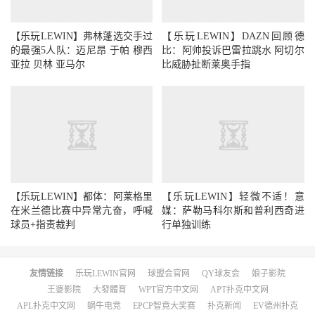
【乐玩LEWIN】弗林蓬选交手过
【乐玩LEWIN】DAZN回顾德
的最强5人队：迈尼昂 于帕 穆西
比：阿帅投诉巴雷拉跳水 阿切尔
亚拉 贝林 亚马尔
比威胁扯断莱奥手指
【乐玩LEWIN】都体：阿莱格里
【乐玩LEWIN】轻微不适！意
在米兰德比赛中异常亢奋，呼喊
媒：萨勒马科尔斯和普利西奇进
球员+指责裁判
行单独训练
友情链接
乐玩LEWIN官网
球盟会官网
QY球友会
娘子影院
王婆影院
大發體育
WPT官方中文网
APT扑克中文网
APL扑克中文网
蜗牛电竞
EPCP智竟大奖赛
扑克新闻
EV德州扑克