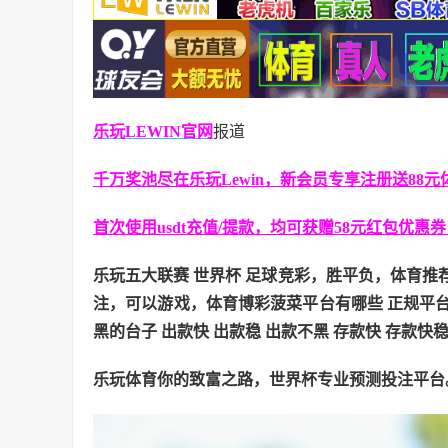
乐玩LEWIN官网
报道
千万奖池尽在乐玩Lewin，新会员专享注册送88元
首次使用usdt充值/提款，均可获赠58元红包优惠
乐玩五大联赛 世界杯 足球竞彩，胜平负，体育
注，可以游戏，体育博彩菠菜平台有哪些 正规平台 台
黑的台子 出款快 出款稳 出款不黑 存款快 存款快
乐玩体育你的致富之路，世界杯专业预测投注平台