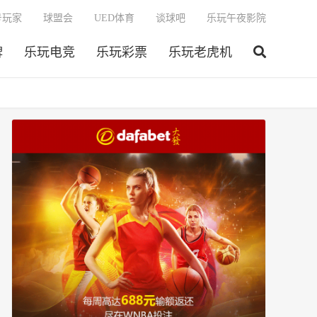
号玩家
球盟会
UED体育
谈球吧
乐玩午夜影院
牌
乐玩电竞
乐玩彩票
乐玩老虎机