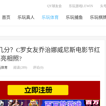
QY球友会
乐玩游戏LEWIN
头
首页
乐玩真人
乐玩体育
乐玩捕鱼
乐玩棋
打几分？C罗女友乔治娜威尼斯电影节红
亮相照?
玩体育
阅读(289)
评论(0)