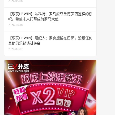
2024-05-08
【乐玩LEWIN】达科特：罗马应尊重德罗西这样的旗
帜，希望未来托蒂成为罗马大使
2024-10-18
【乐玩LEWIN】经纪人：罗克想留在巴萨，没跟任何
其他俱乐部谈过转会
2024-07-07