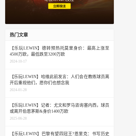
热门文章
【乐玩LEWIN】德转预热托莫里身价：最高上涨至
4500万欧，最低跌至3200万欧
2024-10-17
【乐玩LEWIN】哈维此前发言：人们会在教练球员离
开后重视他们，愿你们也想念我
2024-01-28
【乐玩LEWIN】记者：尤文和罗马咨询塞内西，球员
或离开伯恩茅斯&身价1400万欧
2025-06-28
【乐玩LEWIN】巴黎有望四冠王?恩里克：书写历史