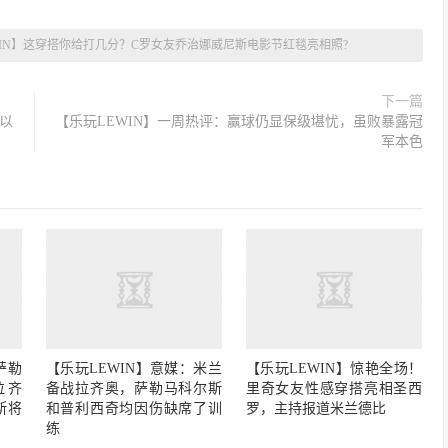
WIN】这穿搭你给打几分？C罗女友乔治娜威尼斯电影节红毯亮相照?
下一篇
以
【乐玩LEWIN】一周热评：赢球仍显保级堪忧，虽败暴露冠
军本色
萨勒
【乐玩LEWIN】意媒：米兰
【乐玩LEWIN】惊艳全场！
拉齐
备战拉齐奥，萨勒马科尔斯
里奇女友性感穿搭亮相圣西
斯将
和普利西奇均因伤缺席了训
罗，主持报道米兰德比
练