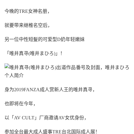
今晚的TRE女神名册，
就要带来继椎名空后，
另一位中性短髮的可爱型D奶年轻嫩妹
「唯井真寻(唯井まひろ)」！
身为2019FANZA成人赏新人王的唯井真寻，
也即将在今年，
以「AV CULT」厂商邀请AV女优身份，
参加全台最大成人盛事TRE台北国际成人展！