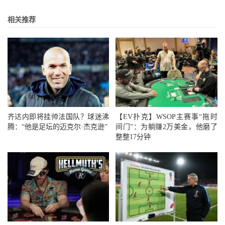
相关推荐
齐达内即将挂帅法国队？球迷沸
【EV扑克】WSOP主赛事“拖时
腾：“他是足坛的迈克尔·杰克逊”
间门”：为躺赚2万美金，他磨了
整整17分钟