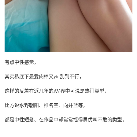
有点中性感觉，
其实私底下最爱肉棒又yin乱到不行，
这样的反差在近几年的AV界中可说是热门类型，
比方说水野朝阳、椎名空、向井蓝等，
都是中性短髮、在作品中却常常摇得男优叫不敢的类型，