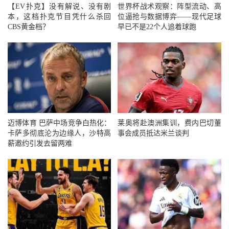
【EV扑克】没有解说、没有剧
世界杯战术观察：阵型流动、高
本，这档扑克节目凭什么杀回
位逼抢与数据博弈——现代足球
CBS黄金档？
早已不是22个人追着球跑
迈博体育 巴萨中场竞争白热化：
莱奥将赴澳洲集训，费内巴切董
卡萨多彻底沦为边缘人，沙特高
事会成员抵达米兰谈判
薪邀约引发去留两难