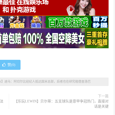
赞(
0
)
IN】迪马：阿切尔比经纪人抵达国米总部，后者也在研究租借查洛巴
下一篇
法
【乐玩LEWIN】贝尔蒂：五支球队是意甲争冠热门，直接对
话是关键