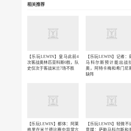
相关推荐
【乐玩LEWIN】皇马此前4
【乐玩LEWIN】记者：
次客战奥林匹亚科斯0胜，队
马科尔斯预计能出战
史仅次于客战米兰7场不胜
奥，阿特卡梅和希门尼
缺阵
【乐玩LEWIN】都体：阿莱
【乐玩LEWIN】轻微不
格里在米兰德比赛中异常亢
意媒：萨勒马科尔斯和