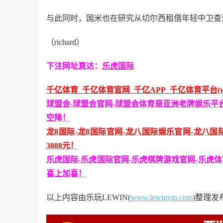
与此同时，国米也在研究从切尔西租借年轻中卫查
（richard）
下注网址直达：
乐虎国际
千亿体育_千亿体育官网_千亿APP_千亿体育平台(www
球盟会-球盟会官网-球盟会体育是亚洲老牌娱乐平台(ww
空降！
龙8国际-龙8国际官网-龙八国际娱乐官网-龙八国际娱
3888元！
乐虎国际-乐虎国际官网-乐虎棋牌游戏官网-乐虎体育app下
喜上加喜！
以上内容由乐玩LEWIN(
www.lewinvip.com
)整理发