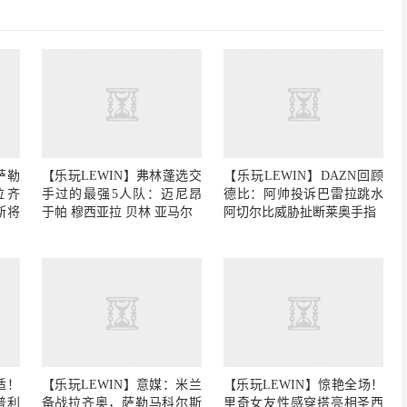
萨勒
【乐玩LEWIN】弗林蓬选交
【乐玩LEWIN】DAZN回顾
拉齐
手过的最强5人队：迈尼昂
德比：阿帅投诉巴雷拉跳水
斯将
于帕 穆西亚拉 贝林 亚马尔
阿切尔比威胁扯断莱奥手指
适！
【乐玩LEWIN】意媒：米兰
【乐玩LEWIN】惊艳全场！
普利
备战拉齐奥，萨勒马科尔斯
里奇女友性感穿搭亮相圣西