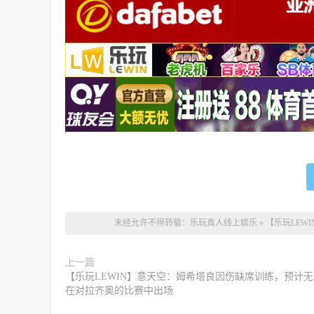
未经允许不得转载：
乐玩真人线上娱乐
»
【乐玩LEW
上一篇
【乐玩LEWIN】意天空：姆希塔良因伤缺席训练，预计无
在对拉齐奥的比赛中出场