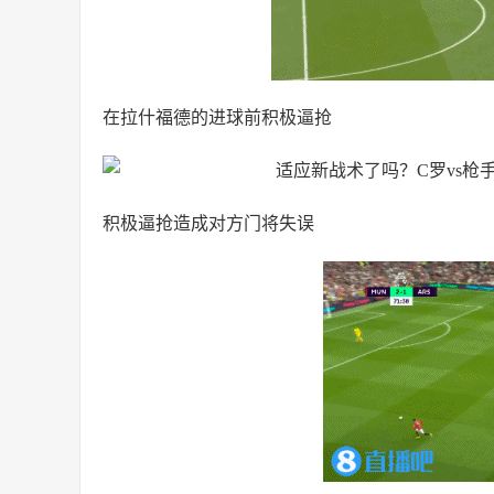
在拉什福德的进球前积极逼抢
积极逼抢造成对方门将失误