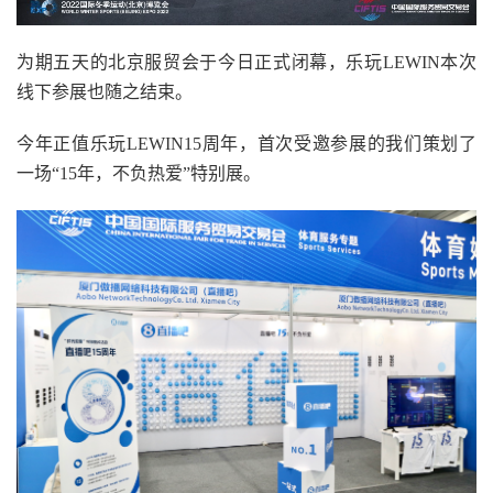
为期五天的北京服贸会于今日正式闭幕，乐玩LEWIN本次
线下参展也随之结束。
今年正值乐玩LEWIN15周年，首次受邀参展的我们策划了
一场“15年，不负热爱”特别展。