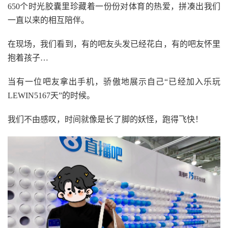
650个时光胶囊里珍藏着一份份对体育的热爱，拼凑出我们
一直以来的相互陪伴。
在现场，我们看到，有的吧友头发已经花白，有的吧友怀里
抱着孩子…
当有一位吧友拿出手机，骄傲地展示自己“已经加入乐玩
LEWIN5167天”的时候。
我们不由感叹，时间就像是长了脚的妖怪，跑得飞快！