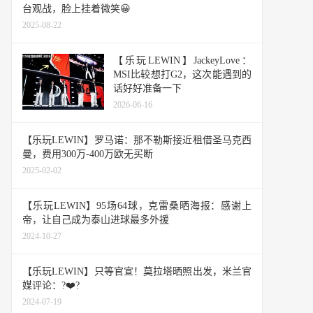
台观战，脸上挂着微笑😀
2025-08-22
【乐玩LEWIN】JackeyLove：
MSI比较想打G2，这次能遇到的
话好好准备一下
2026-06-16
【乐玩LEWIN】罗马诺：那不勒斯接近租借圣马克西
曼，费用300万-400万欧无买断
2025-02-02
【乐玩LEWIN】95场64球，克雷桑晒海报：感谢上
帝，让自己成为泰山进球最多外援
2024-10-27
【乐玩LEWIN】只等官宣！莫拉塔晒照出发，米兰官
媒评论：?❤️?
2024-07-19