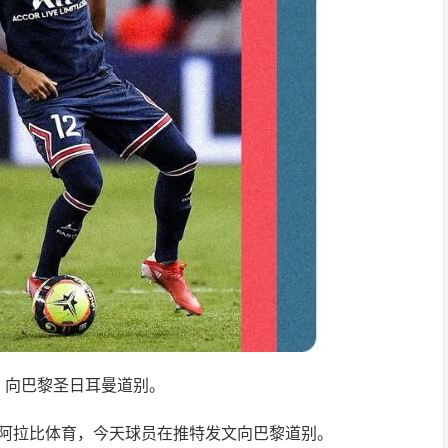
文，向巴黎圣日耳曼道别。
阿拉比体育，今天球员在推特发文向巴黎道别。