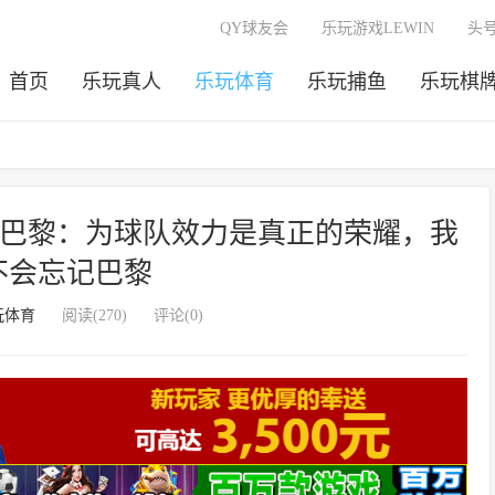
QY球友会
乐玩游戏LEWIN
头
首页
乐玩真人
乐玩体育
乐玩捕鱼
乐玩棋
别巴黎：为球队效力是真正的荣耀，我
不会忘记巴黎
玩体育
阅读(270)
评论(0)