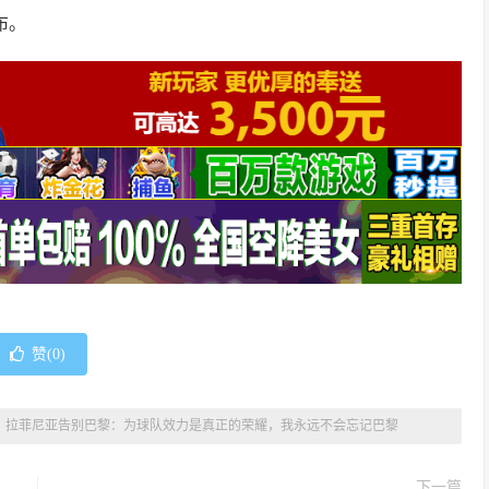
布。
赞(
0
)
N】拉菲尼亚告别巴黎：为球队效力是真正的荣耀，我永远不会忘记巴黎
下一篇