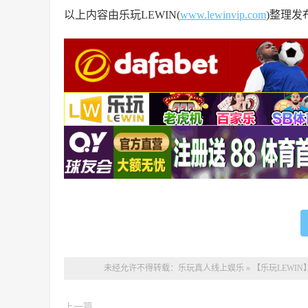
以上内容由乐玩LEWIN(
www.lewinvip.com
)整理发
未经允许不得转载：
乐玩真人线上娱乐
»
【乐玩LEWI
上一篇