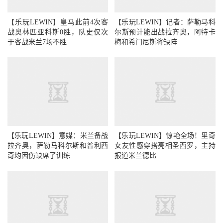
【乐玩LEWIN】皇马此前4次客
【乐玩LEWIN】记者：萨勒马科
战奥林匹亚科斯0胜，队史仅次
尔斯预计能出战拉齐奥，阿特卡
于客战米兰7场不胜
梅和希门尼斯将缺阵
【乐玩LEWIN】意媒：米兰备战
【乐玩LEWIN】惊艳全场！里奇
拉齐奥，萨勒马科尔斯和普利西
女友性感穿搭亮相圣西罗，主持
奇均因伤缺席了训练
报道米兰德比