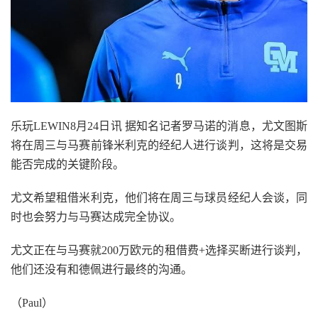
乐玩LEWIN8月24日讯 据知名记者罗马诺的消息，尤文图斯
将在周三与马赛前锋米利克的经纪人进行谈判，这将是交易
能否完成的关键阶段。
尤文希望租借米利克，他们将在周三与球员经纪人会谈，同
时也会努力与马赛达成完全协议。
尤文正在与马赛就200万欧元的租借费+选择买断进行谈判，
他们还没有和德佩进行最终的沟通。
（Paul）