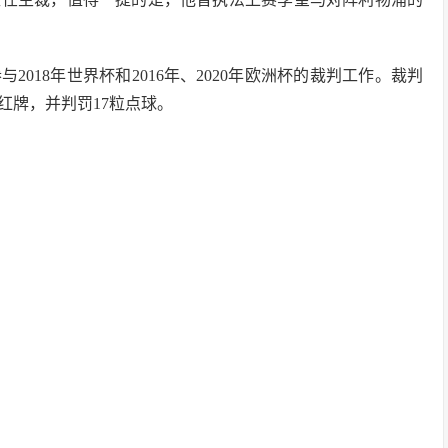
2018年世界杯和2016年、2020年欧洲杯的裁判工作。裁判
张红牌，并判罚17粒点球。