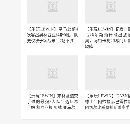
【乐玩LEWIN】皇马此前4
【乐玩LEWIN】记者：
次客战奥林匹亚科斯0胜，队
马科尔斯预计能出战
史仅次于客战米兰7场不胜
奥，阿特卡梅和希门尼
缺阵
【乐玩LEWIN】弗林蓬选交
【乐玩LEWIN】DAZN
手过的最强5人队：迈尼昂
德比：阿帅投诉巴雷拉
于帕 穆西亚拉 贝林 亚马尔
阿切尔比威胁扯断莱奥手