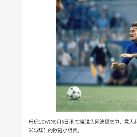
乐玩LEWIN9月5日讯 在慢镜头网演播室中，
米与拜仁的欧冠小组赛。