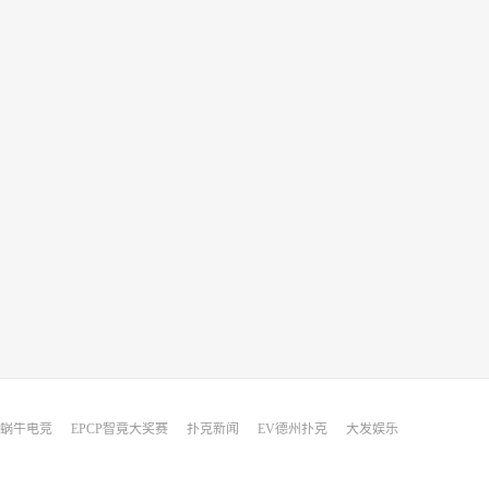
蜗牛电竞
EPCP智竟大奖赛
扑克新闻
EV德州扑克
大发娱乐