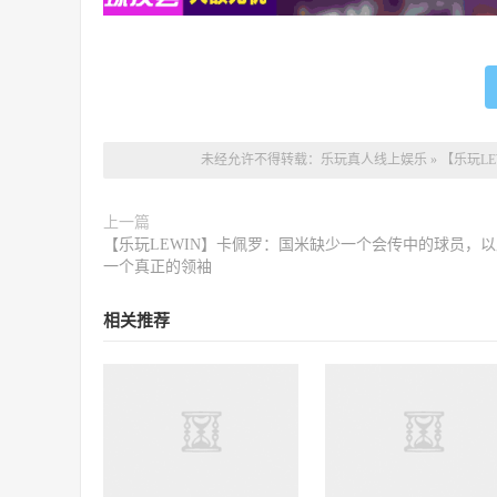
未经允许不得转载：
乐玩真人线上娱乐
»
【乐玩L
上一篇
【乐玩LEWIN】卡佩罗：国米缺少一个会传中的球员，以
一个真正的领袖
相关推荐