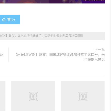
赞(
0
)
EWIN】名宿：国米必须得醒醒了，否则他们根本无法与拜仁抗衡
下一篇
及
【乐玩LEWIN】意媒：国米球迷德比战唱种族主义口号，米
兰将提出投诉