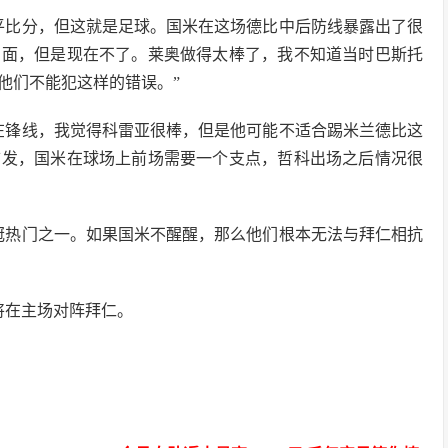
平比分，但这就是足球。国米在这场德比中后防线暴露出了很
方面，但是现在不了。莱奥做得太棒了，我不知道当时巴斯托
他们不能犯这样的错误。”
在锋线，我觉得科雷亚很棒，但是他可能不适合踢米兰德比这
首发，国米在球场上前场需要一个支点，哲科出场之后情况很
冠热门之一。如果国米不醒醒，那么他们根本无法与拜仁相抗
将在主场对阵拜仁。