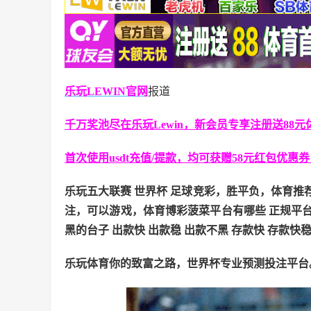
乐玩LEWIN官网
报道
千万奖池尽在乐玩Lewin，新会员专享注册送88元
首次使用usdt充值/提款，均可获赠58元红包优惠
乐玩五大联赛 世界杯 足球竞彩，胜平负，体育
注，可以游戏，体育博彩菠菜平台有哪些 正规平台 台
黑的台子 出款快 出款稳 出款不黑 存款快 存款快
乐玩体育你的致富之路，世界杯专业预测投注平台