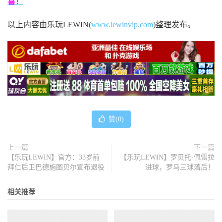
喜！
以上内容由乐玩LEWIN(
www.lewinvip.com
)整理发布。
赞(
0
)
上一篇
下一篇
【乐玩LEWIN】官方：33岁前
【乐玩LEWIN】罗贝托-佩雷拉
拜仁后卫巴德施图贝尔宣布退役
进球，罗马三球落后！
相关推荐