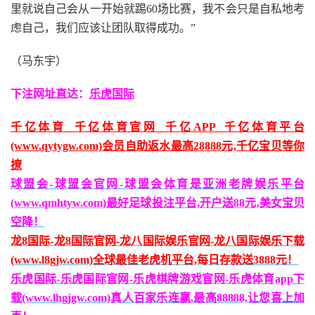
里就说自己会从一开始就踢60场比赛，我不会只是自私地考
虑自己，我们应该让团队取得成功。”
（马东宇）
下注网址直达：
乐虎国际
千亿体育_千亿体育官网_千亿APP_千亿体育平台
(www.qytygw.com)会员自助返水最高28888元,千亿宝贝等你
撩
球盟会-球盟会官网-球盟会体育是亚洲老牌娱乐平台
(www.qmhtyw.com)最好足球投注平台,开户送88元,美女宝贝
空降！
龙8国际-龙8国际官网-龙八国际娱乐官网-龙八国际娱乐下载
(www.l8gjw.com)全球最佳老虎机平台,每日存款送3888元！
乐虎国际-乐虎国际官网-乐虎棋牌游戏官网-乐虎体育app下
载(www.lhgjgw.com)真人百家乐连赢,最高88888,让您喜上加