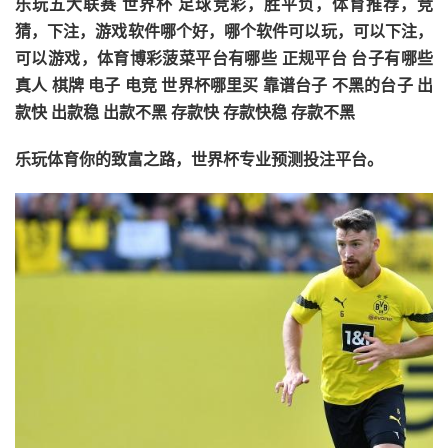
乐玩五大联赛 世界杯 足球竞彩，胜平负，体育推荐，竞
猜，下注，游戏软件哪个好，哪个软件可以玩，可以下注，
可以游戏，体育博彩菠菜平台有哪些 正规平台 台子有哪些
真人 棋牌 电子 电竞 世界杯哪里买 靠谱台子 不黑的台子 出
款快 出款稳 出款不黑 存款快 存款快稳 存款不黑
乐玩体育你的致富之路，世界杯专业预测投注平台。