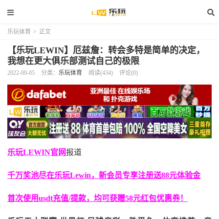
乐玩体育
>
正文
【乐玩LEWIN】厄兹詹：转会多特是简单的决定，
我想在更大俱乐部测试自己的极限
2022-09-05
分类：
乐玩体育
阅读(434)
评论(0)
乐玩LEWIN官网
报道
千万奖池尽在乐玩Lewin，新会员专享注册送88元体验金
首次使用usdt充值/提款，均可获赠58元红包优惠券！