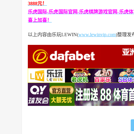
3888元！
乐虎国际-乐虎国际官网-乐虎棋牌游戏官网-乐虎体育app下
喜上加喜！
以上内容由乐玩LEWIN(
www.lewinvip.com
)整理发