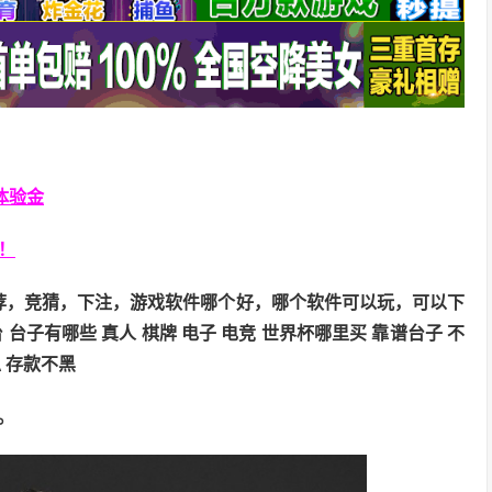
体验金
券！
推荐，竞猜，下注，游戏软件哪个好，哪个软件可以玩，可以下
子有哪些 真人 棋牌 电子 电竞 世界杯哪里买 靠谱台子 不
稳 存款不黑
。