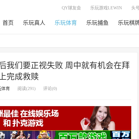
QY球友会
乐玩游戏LEWIN
头
首页
乐玩真人
乐玩体育
乐玩捕鱼
乐玩棋
球后我们要正视失败 周中就有机会在拜
上完成救赎
玩体育
阅读(291)
评论(0)