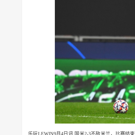
乐玩LEWIN9月4日讯 国米2-3不敌米兰，比