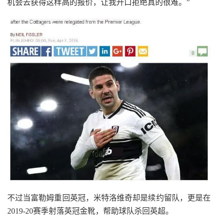
机会去获得这样高的报价，让我开口拒绝真的很难。”
不过当富勒姆重回英冠，米特洛维奇却是续约留队，更是在
2019-20赛季射落英冠金靴，帮助球队杀回英超。