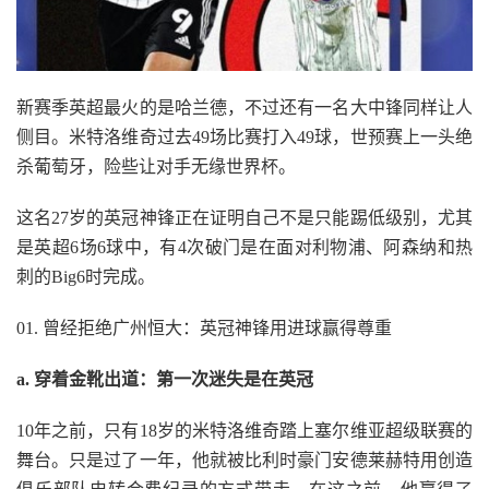
新赛季英超最火的是哈兰德，不过还有一名大中锋同样让人
侧目。米特洛维奇过去49场比赛打入49球，世预赛上一头绝
杀葡萄牙，险些让对手无缘世界杯。
这名27岁的英冠神锋正在证明自己不是只能踢低级别，尤其
是英超6场6球中，有4次破门是在面对利物浦、阿森纳和热
刺的Big6时完成。
01. 曾经拒绝广州恒大：英冠神锋用进球赢得尊重
a. 穿着金靴出道：第一次迷失是在英冠
10年之前，只有18岁的米特洛维奇踏上塞尔维亚超级联赛的
舞台。只是过了一年，他就被比利时豪门安德莱赫特用创造