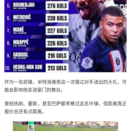
作为一名前锋，米特洛维奇这一次错过对手送出的大礼，可
能会影响他走进豪门的舞台。
曾经热刺、曼联，甚至巴萨都考察过这名中锋，但距离真正
报价总还有点距离。