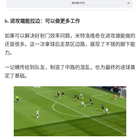
b. 进攻端能拉边：可以做更多工作
如果可以解决好射门效率问题，米特洛维奇在进攻端能做的
还是很多。这一次拿球后走禁区边路，展现了不错的脚下能
力。
一记横传给到队友，制造了中路的混乱，也为最终的进球奠
定了基础。