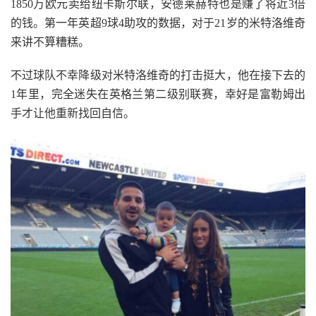
1850万欧元卖给纽卡斯尔联，安德莱赫特也是赚了将近3倍
的钱。第一年英超9球4助攻的数据，对于21岁的米特洛维奇
来讲不算糟糕。
不过球队不幸降级对米特洛维奇的打击挺大，他在接下去的
1年里，完全迷失在英格兰第二级别联赛，幸好是富勒姆出
手才让他重新找回自信。