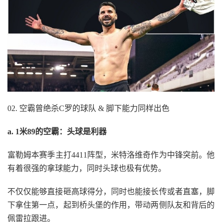
02. 空霸曾绝杀C罗的球队 & 脚下能力同样出色
a. 1米89的空霸：头球是利器
富勒姆本赛季主打4411阵型，米特洛维奇作为中锋突前。他
有着很强的拿球能力，同时头球也极有优势。
不仅仅能够直接砸高球得分，同时也能接长传或者直塞，脚
下拿住第一点，起到桥头堡的作用，带动两侧队友和背后的
佩雷拉跟进。