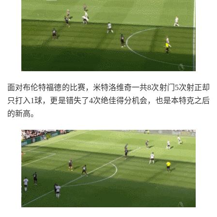
面对布伦特福德的比赛，米特洛维奇一共8次射门5次射正却
只打入1球，更是错失了4次绝佳得分机会，也是本特克之后
的新高。