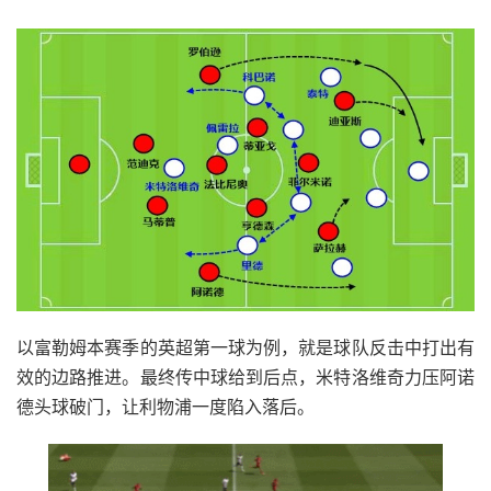
以富勒姆本赛季的英超第一球为例，就是球队反击中打出有
效的边路推进。最终传中球给到后点，米特洛维奇力压阿诺
德头球破门，让利物浦一度陷入落后。