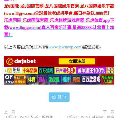
龙8国际-龙8国际官网-龙八国际娱乐官网-龙八国际娱乐下载
(www.l8gjw.com)全球最佳老虎机平台,每日存款送3888元！
乐虎国际-乐虎国际官网-乐虎棋牌游戏官网-乐虎体育app下
载(www.lhgjgw.com)真人百家乐连赢,最高88888,让您喜上加
喜！
以上内容由乐玩LEWIN(
www.lewinvip.com
)整理发布。
赞(
0
)
上一篇
下一篇
【乐玩LEWIN】记者：穆西亚
【乐玩LEWIN】共和报：贝洛