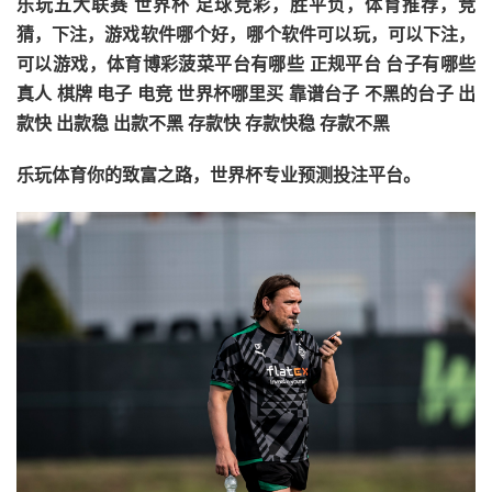
乐玩五大联赛 世界杯 足球竞彩，胜平负，体育推荐，竞
猜，下注，游戏软件哪个好，哪个软件可以玩，可以下注，
可以游戏，体育博彩菠菜平台有哪些 正规平台 台子有哪些
真人 棋牌 电子 电竞 世界杯哪里买 靠谱台子 不黑的台子 出
款快 出款稳 出款不黑 存款快 存款快稳 存款不黑
乐玩体育你的致富之路，世界杯专业预测投注平台。