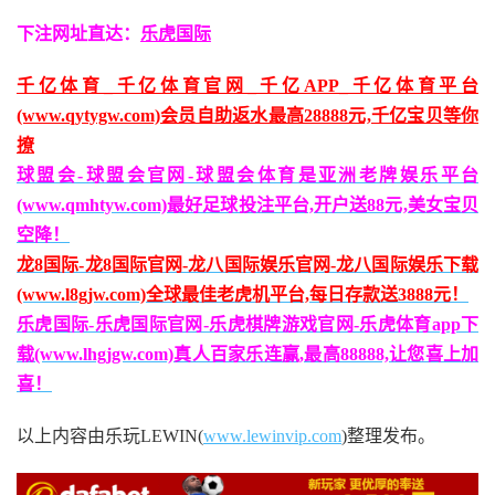
下注网址直达：
乐虎国际
千亿体育_千亿体育官网_千亿APP_千亿体育平台
(www.qytygw.com)会员自助返水最高28888元,千亿宝贝等你
撩
球盟会-球盟会官网-球盟会体育是亚洲老牌娱乐平台
(www.qmhtyw.com)最好足球投注平台,开户送88元,美女宝贝
空降！
龙8国际-龙8国际官网-龙八国际娱乐官网-龙八国际娱乐下载
(www.l8gjw.com)全球最佳老虎机平台,每日存款送3888元！
乐虎国际-乐虎国际官网-乐虎棋牌游戏官网-乐虎体育app下
载(www.lhgjgw.com)真人百家乐连赢,最高88888,让您喜上加
喜！
以上内容由乐玩LEWIN(
www.lewinvip.com
)整理发布。