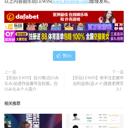
以上内容由乐玩LEWIN(
www.lewinvip.com
)整理发布。
赞(
0
)
上一篇
下一篇
【乐玩LEWIN】白川南(白川み
【乐玩LEWIN】命中注定被中
なみ)出道作品番号及封面，白
出的运命(运メイ)竟是老牌艺
川みなみ个人简介
人！
相关推荐