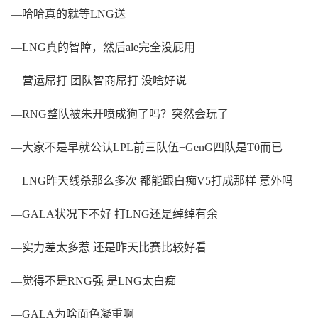
—哈哈真的就等LNG送
—LNG真的智障，然后ale完全没屁用
—营运屌打 团队智商屌打 没啥好说
—RNG整队被朱开喷成狗了吗？突然会玩了
—大家不是早就公认LPL前三队伍+GenG四队是T0而已
—LNG昨天线杀那么多次 都能跟白痴V5打成那样 意外吗
—GALA状况下不好 打LNG还是绰绰有余
—实力差太多惹 还是昨天比赛比较好看
—觉得不是RNG强 是LNG太白痴
—GALA为啥面色凝重啊