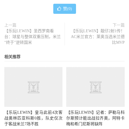
赞(
0
)
上一篇
下一篇
【乐玩LEWIN】圣西罗南看
【乐玩LEWIN】靓仔2射1传！
台：球星与整体双重压制，米兰
AC米兰官方：莱奥当选米兰德
“终于”逆转国米
比MVP
相关推荐
【乐玩LEWIN】皇马此前4次客
【乐玩LEWIN】记者：萨勒马科
战奥林匹亚科斯0胜，队史仅次
尔斯预计能出战拉齐奥，阿特卡
于客战米兰7场不胜
梅和希门尼斯将缺阵