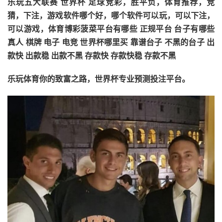
乐玩五大联赛 世界杯 足球竞彩，胜平负，体育推荐，竞
猜，下注，游戏软件哪个好，哪个软件可以玩，可以下注，
可以游戏，体育博彩菠菜平台有哪些 正规平台 台子有哪些
真人 棋牌 电子 电竞 世界杯哪里买 靠谱台子 不黑的台子 出
款快 出款稳 出款不黑 存款快 存款快稳 存款不黑
乐玩体育你的致富之路，世界杯专业预测投注平台。