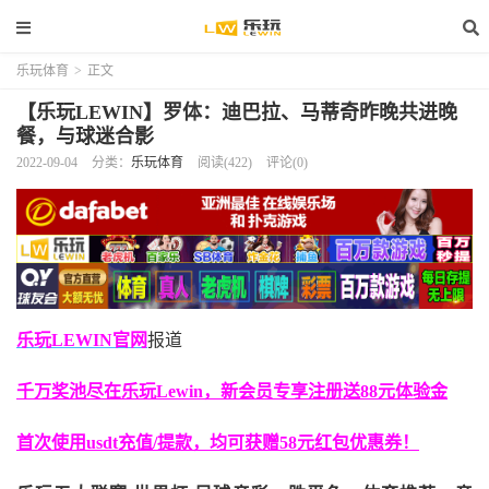
乐玩体育
>
正文
【乐玩LEWIN】罗体：迪巴拉、马蒂奇昨晚共进晚
餐，与球迷合影
2022-09-04
分类：
乐玩体育
阅读(422)
评论(0)
乐玩LEWIN官网
报道
千万奖池尽在乐玩Lewin，新会员专享注册送88元体验金
首次使用usdt充值/提款，均可获赠58元红包优惠券！