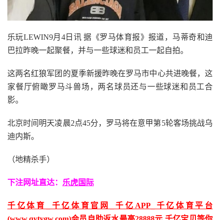
乐玩LEWIN9月4日讯 据《罗马体育报》报道，马蒂奇和迪
巴拉昨晚一起聚餐，并与一些球迷和员工一起自拍。
这两名红狼军团的夏季新援昨晚在罗马市中心共进晚餐，这
家餐厅俯瞰罗马斗兽场，两名球员还与一些球迷和员工合
影。
北京时间明天凌晨2点45分，罗马将在意甲第5轮客场挑战乌
迪内斯。
（地精杀手）
下注网址直达：
乐虎国际
千亿体育_千亿体育官网_千亿APP_千亿体育平台
(www.qytygw.com)会员自助返水最高28888元,千亿宝贝等你