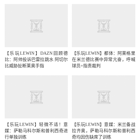
【乐玩LEWIN】DAZN回顾德
【乐玩LEWIN】都体：阿莱格里
比：阿帅投诉巴雷拉跳水 阿切尔
在米兰德比赛中异常亢奋，呼喊
比威胁扯断莱奥手指
球员+指责裁判
【乐玩LEWIN】轻微不适！意
【乐玩LEWIN】意媒：米兰备战
媒：萨勒马科尔斯和普利西奇进
拉齐奥，萨勒马科尔斯和普利西
行单独训练
奇均因伤缺席了训练