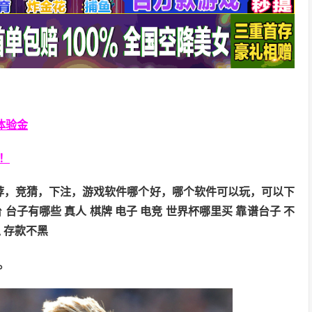
体验金
券！
推荐，竞猜，下注，游戏软件哪个好，哪个软件可以玩，可以下
子有哪些 真人 棋牌 电子 电竞 世界杯哪里买 靠谱台子 不
稳 存款不黑
。