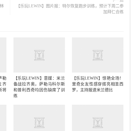
下一篇
林
【乐玩LEWIN】图片报：特尔恢复跑步训练，预计下周二参
加拜仁合练
萨勒
【乐玩LEWIN】意媒：米兰
【乐玩LEWIN】惊艳全场！
拉齐
备战拉齐奥，萨勒马科尔斯
里奇女友性感穿搭亮相圣西
斯将
和普利西奇均因伤缺席了训
罗，主持报道米兰德比
练