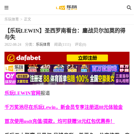
乐玩体育
>
正文
【乐玩LEWIN】圣西罗南看台：鏖战贝尔加莫的得
与失
2022-08-24
分类：
乐玩体育
阅读(1111)
评论(0)
乐玩LEWIN官网
报道
千万奖池尽在乐玩Lewin，新会员专享注册送88元体验金
首次使用usdt充值/提款，均可获赠58元红包优惠券！