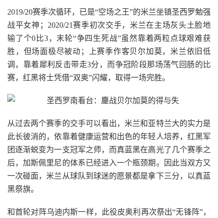
2019/20赛季次循环，已是“空场之王”的米兰坐镇圣西罗勉强
战平女神；2020/21赛季初次交手，米兰在主场灰头土脸地
输了个0比3，末轮“争四生死战”虽然靠着两粒点球艰难获
胜，但场面极尽被动；上赛季作客贝尔加莫，米兰依旧低
调，靠着犀利反击带走3分，而争冠阶段那场荡气回肠的比
赛，红黑将士凭借“双奥”闪耀，取得一场完胜。
从过去两个赛季的交手可以看出，米兰和亚特兰大的实力是
此长彼消的，依靠着健康运营和出色的年轻人培养，红黑军
团逐渐蜕变为一支冠军之师，而真蓝黑在高光了几个赛季之
后，加斯佩里尼的体系已经进入一个瓶颈期。因此当双方又
一次碰面，米兰从球队到球迷的愿景都是拿下三分，以真蓝
黑祭旗。
和首轮对阵乌迪内斯一样，此役皮奥利再次祭出“无锋阵”，