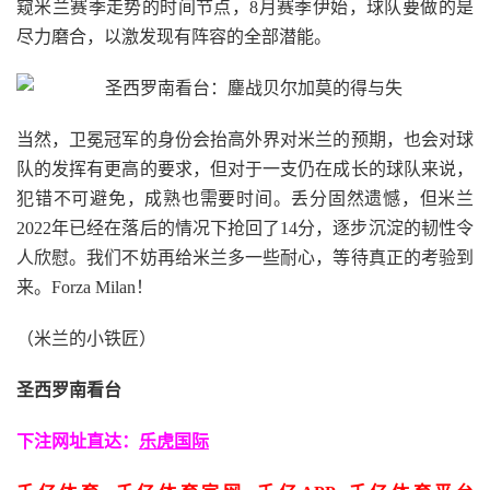
窥米兰赛季走势的时间节点，8月赛季伊始，球队要做的是
尽力磨合，以激发现有阵容的全部潜能。
当然，卫冕冠军的身份会抬高外界对米兰的预期，也会对球
队的发挥有更高的要求，但对于一支仍在成长的球队来说，
犯错不可避免，成熟也需要时间。丢分固然遗憾，但米兰
2022年已经在落后的情况下抢回了14分，逐步沉淀的韧性令
人欣慰。我们不妨再给米兰多一些耐心，等待真正的考验到
来。Forza Milan！
（米兰的小铁匠）
圣西罗南看台
下注网址直达：
乐虎国际