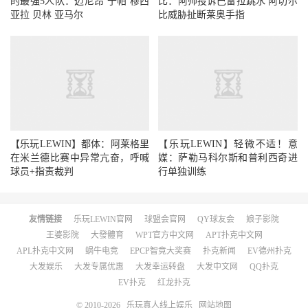
的最强5人队：迈尼昂 于帕 穆西
比：阿帅投诉巴雷拉跳水 阿切尔
亚拉 贝林 亚马尔
比威胁扯断莱奥手指
【乐玩LEWIN】都体：阿莱格里
【乐玩LEWIN】轻微不适！意
在米兰德比赛中异常亢奋，呼喊
媒：萨勒马科尔斯和普利西奇进
球员+指责裁判
行单独训练
友情链接
乐玩LEWIN官网
球盟会官网
QY球友会
娘子影院
王婆影院
大發體育
WPT官方中文网
APT扑克中文网
APL扑克中文网
蜗牛电竞
EPCP智竟大奖赛
扑克新闻
EV德州扑克
大发娱乐
大发专属优惠
大发幸运转盘
大发中文网
QQ扑克
EV扑克
红龙扑克
© 2010-2026
乐玩真人线上娱乐
网站地图