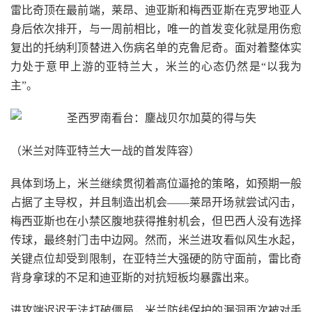
雷比奇顶在最前端，莱昂、迪亚斯和梅西亚斯在克罗地亚人
身后依次排开，与一周前相比，唯一的首发变化就是用伤愈
复出的托纳利顶替进入伤病名单的克鲁尼奇。面对着整体实
力处于意甲上游的亚特兰大，米兰的心态仍然是“以我为
主”。
（米兰对阵亚特兰大一战的首发阵容）
具体到场上，米兰继续贯彻着高位逼抢的策略，如预期一般
占据了主导权，并且制造出机会——莱昂开场就尝试闪击，
梅西亚斯也在小禁区腹地获得推射机会，但巴西人没有选择
传球，最终射门击中边网。然而，米兰进攻看似风生水起，
关键点位却受到限制，在亚特兰大强硬的防守面前，雷比奇
背身拿球的不足和迪亚斯的对抗短板均暴露出来。
进攻端迟迟无法打破僵局，米兰防线保护的漏洞再次被对手