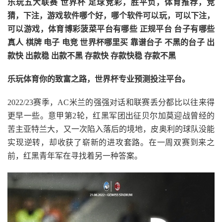
乐玩五大联赛 世界杯 足球竞彩，胜平负，体育推荐，竞
猜，下注，游戏软件哪个好，哪个软件可以玩，可以下注，
可以游戏，体育博彩菠菜平台有哪些 正规平台 台子有哪些
真人 棋牌 电子 电竞 世界杯哪里买 靠谱台子 不黑的台子 出
款快 出款稳 出款不黑 存款快 存款快稳 存款不黑
乐玩体育你的致富之路，世界杯专业预测投注平台。
2022/23赛季，AC米兰的强强对话和联赛丢分都比以往来得
更早一些。意甲第2轮，红黑军团出征贝尔加莫迎战曾经的
苦主亚特兰大，又一次陷入落后的境地，皮奥利的球队没能
实现逆转，却收获了崭新的进攻套路。在一周双赛到来之
前，红黑青年军在寻找着另一种答案。