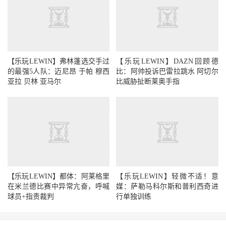
【乐玩LEWIN】弗林蓬选交手过
【乐玩LEWIN】DAZN回顾德
的最强5人队：迈尼昂 于帕 穆西
比：阿帅投诉巴雷拉跳水 阿切尔
亚拉 贝林 亚马尔
比威胁扯断莱奥手指
【乐玩LEWIN】都体：阿莱格里
【乐玩LEWIN】轻微不适！意
在米兰德比赛中异常亢奋，呼喊
媒：萨勒马科尔斯和普利西奇进
球员+指责裁判
行单独训练