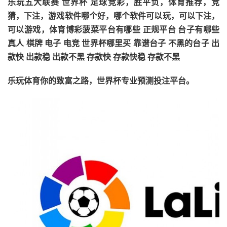
乐玩五大联赛 世界杯 足球竞彩，胜平负，体育推荐，竞
猜，下注，游戏软件哪个好，哪个软件可以玩，可以下注，
可以游戏，体育博彩菠菜平台有哪些 正规平台 台子有哪些
真人 棋牌 电子 电竞 世界杯哪里买 靠谱台子 不黑的台子 出
款快 出款稳 出款不黑 存款快 存款快稳 存款不黑
乐玩体育你的致富之路，世界杯专业预测投注平台。