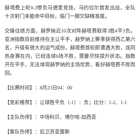
赫塔费上轮0-3惨负马德里竞技，马约拉尔首发出战，全队
十次射门未能命中目标，临门一脚欠缺精准度。
交锋往绩方面，赫罗纳近10次对阵赫塔费取得3胜4平3负。
亚洲指数目前维持在主让平手，赫罗纳上赛季获得西乙第六
名，升级有很大的运气成份，赫塔费首轮即遭遇大败，连同
热身赛在内，已经连续6场不胜，需要尽快提升状态。指数
开在平手，无法体现赫罗纳的主场优势，看好赫塔费不败而
回。
【比赛时间】：8月23日04：00
【竞彩推荐】：让球胜平负（-1）：负；比分：1-2、1-1
【主队伤停】：中场科贝、博尔哈-加西亚
【客队伤停】：后卫苏亚雷斯