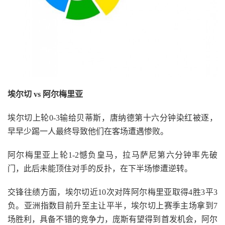
埃尔切 vs 阿尔梅里亚
埃尔切上轮0-3输给贝蒂斯，唐纳德第十六分钟染红被逐，
早早少踢一人最终导致他们在客场遭遇惨败。
阿尔梅里亚上轮1-2憾负皇马，拉马萨尼第六分钟率先破
门，此后未能顶住对手的反扑，在下半场惨遭逆转。
交锋往绩方面，埃尔切近10次对阵阿尔梅里亚取得4胜3平3
负。亚洲指数目前升至主让平半，埃尔切上赛季主场拿到7
场胜利，具备不错的竞争力，庞斯有望得到首发机会，阿尔