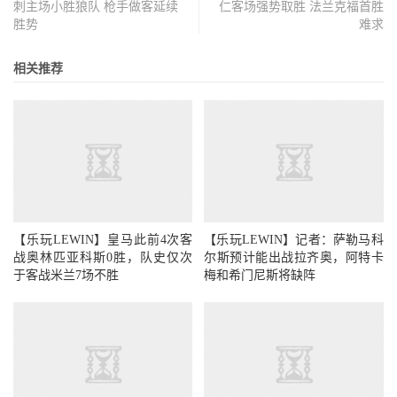
刺主场小胜狼队 枪手做客延续
仁客场强势取胜 法兰克福首胜
胜势
难求
相关推荐
【乐玩LEWIN】皇马此前4次客
【乐玩LEWIN】记者：萨勒马科
战奥林匹亚科斯0胜，队史仅次
尔斯预计能出战拉齐奥，阿特卡
于客战米兰7场不胜
梅和希门尼斯将缺阵