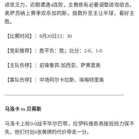
进攻乏力，近期遭遇4连败，主教练有必要调整进攻组合。
奥萨苏纳上赛季双杀加的斯，指数升至主让半球，看好主
胜。
【比赛时间】：8月20日23：30
【竞彩推荐】：胜平负：胜；比分：2-0、1-0
【主队伤停】：前锋鲁宾-加西亚、萨弗里奥
【客队伤停】：中场阿尔卡拉斯、埃梅特里奥
————————————————————————
马洛卡 vs 贝蒂斯
马洛卡上轮0-0战平毕尔巴鄂，拉伊科维奇高接抵挡力保不
失，他们付出6张黄牌的代价带走一分。