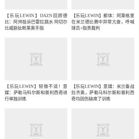
【乐玩LEWIN】DAZN回顾德
【乐玩LEWIN】都体：阿莱格里
比：阿帅投诉巴雷拉跳水 阿切尔
在米兰德比赛中异常亢奋，呼喊
比威胁扯断莱奥手指
球员+指责裁判
【乐玩LEWIN】轻微不适！意
【乐玩LEWIN】意媒：米兰备战
媒：萨勒马科尔斯和普利西奇进
拉齐奥，萨勒马科尔斯和普利西
行单独训练
奇均因伤缺席了训练