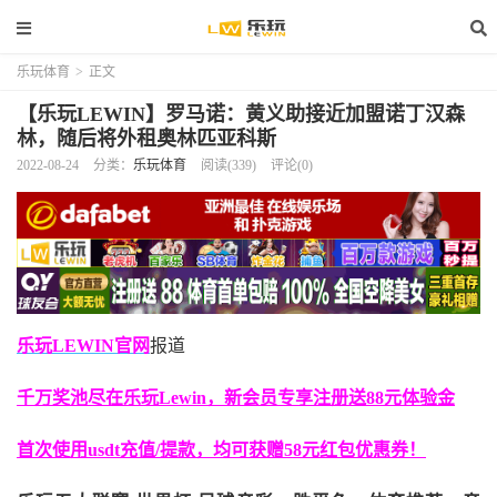
乐玩体育
>
正文
【乐玩LEWIN】罗马诺：黄义助接近加盟诺丁汉森
林，随后将外租奥林匹亚科斯
2022-08-24
分类：
乐玩体育
阅读(339)
评论(0)
乐玩LEWIN官网
报道
千万奖池尽在乐玩Lewin，新会员专享注册送88元体验金
首次使用usdt充值/提款，均可获赠58元红包优惠券！