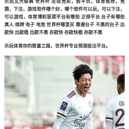
乐玩五大联赛 世界杯 足球竞彩，胜平负，体育推荐，竞
猜，下注，游戏软件哪个好，哪个软件可以玩，可以下注，
可以游戏，体育博彩菠菜平台有哪些 正规平台 台子有哪些
真人 棋牌 电子 电竞 世界杯哪里买 靠谱台子 不黑的台子 出
款快 出款稳 出款不黑 存款快 存款快稳 存款不黑
乐玩体育你的致富之路，世界杯专业预测投注平台。