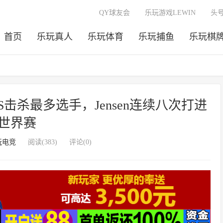
QY球友会
乐玩游戏LEWIN
头
首页
乐玩真人
乐玩体育
乐玩捕鱼
乐玩棋
LCS击杀最多选手，Jensen连续八次打进
世界赛
玩电竞
阅读(383)
评论(0)