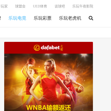
号玩家
球盟会
UED体育
谈球吧
乐玩午夜影院
牌
乐玩电竞
乐玩彩票
乐玩老虎机