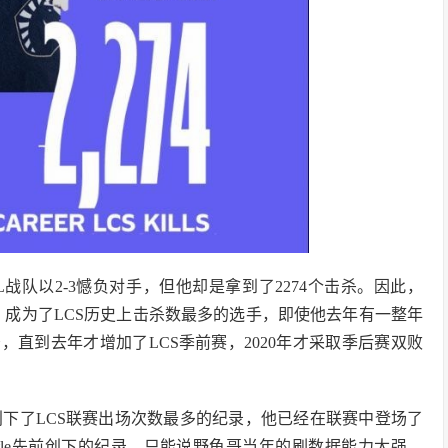
的TL战队以2-3憾负对手，但他却是拿到了2274个击杀。因此，
创下的纪录，成为了LCS历史上击杀数最多的选手，即使他去年有一整年
，直到去年才增加了LCS季前赛，2020年才采取季后赛双败
周也创下了LCS联赛出场次数最多的纪录，他已经在联赛中登场了
urtle先前创下的纪录，只能说野龟哥当年的刷数据能力太强。