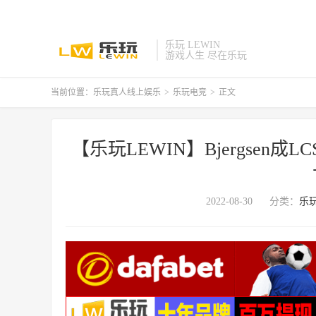
乐玩 LEWIN
游戏人生 尽在乐玩
当前位置：
乐玩真人线上娱乐
>
乐玩电竞
>
正文
【乐玩LEWIN】Bjergsen成
2022-08-30
分类：
乐