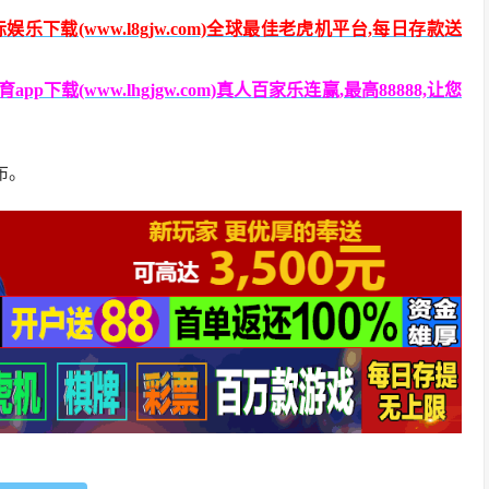
乐下载(www.l8gjw.com)全球最佳老虎机平台,每日存款送
载(www.lhgjgw.com)真人百家乐连赢,最高88888,让您
布。