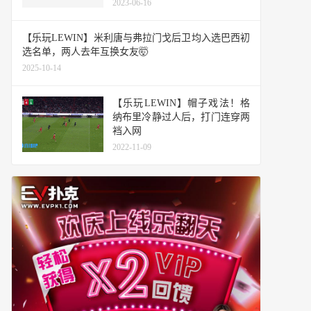
2023-06-16
【乐玩LEWIN】米利唐与弗拉门戈后卫均入选巴西初
选名单，两人去年互换女友🤯
2025-10-14
【乐玩LEWIN】帽子戏法！格
纳布里冷静过人后，打门连穿两
裆入网
2022-11-09