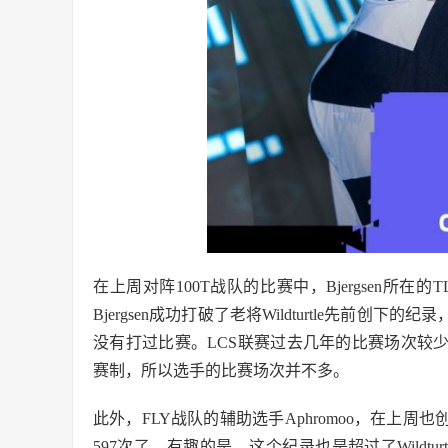
在上周对阵100T战队的比赛中，Bjergsen所在
Bjergsen成功打破了老将Wildturtle先前
没有打过比赛。LCS联赛过去几年的比赛场次较少
赛制，所以选手的比赛场次并不多。
此外，FLY战队的辅助选手Aphromoo，在上
597次了。有趣的是，这个纪录也是超过了Wildt