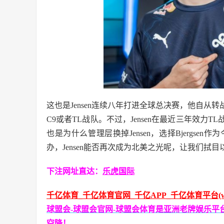
这也是Jensen连续八年打进全球总决赛，他自
C9或者TL战队。不过，Jensen在最近三年效
也是为什么管理层换掉Jensen，选择Bjergse
办，Jensen能否再次成为北美之光呢，让我们拭目
下注网址直达：
乐虎国际
千亿体育_千亿体育官网_千亿APP_千亿体育平台(www
球盟会-球盟会官网-球盟会体育是亚洲老牌娱乐平台(ww
空降！