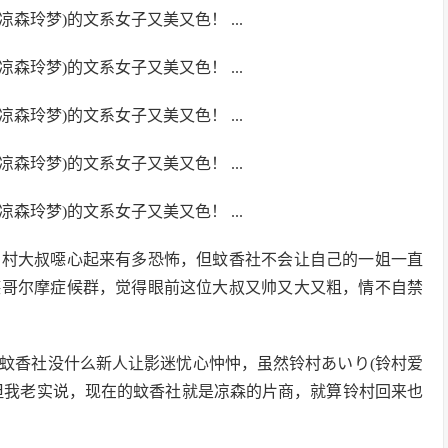
村大叔噁心起来有多恐怖，但蚊香社不会让自己的一姐一直
德哥尔摩症候群，觉得眼前这位大叔又帅又大又粗，情不自禁
香社没什么新人让影迷忧心忡忡，虽然铃村あいり(铃村爱
但我老实说，现在的蚊香社就是凉森的片商，就算铃村回来也