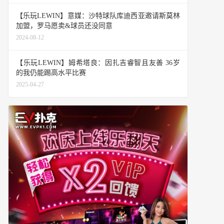
【乐玩LEWIN】意媒：沙特球队库迪西亚邀请斯莫林
加盟，罗马愿卖&球员还没同意
2024-08-12
【乐玩LEWIN】姆希塔良：因扎吉睿智且友善 36岁
的我仍能踢高水平比赛
2025-04-27