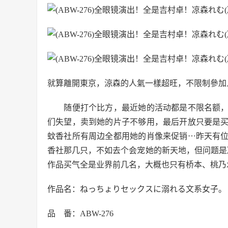
就算離開東京，涼森的人氣一樣超旺，不限制參加
随便打个比方，最近她的活动都是不限名额，
们失望，卖到她的片子不够用，最后开放只要是
蚊香社所有周边全都用她的肖像来促销⋯昨天有
香社那几只，不如去个会宠她的新天地，但问题是凉森
作品买气全是业界前几名，大概也只有桥本、桃乃
作品名：ねっちょりセックスに溺れる文系女子。
品 番：ABW-276