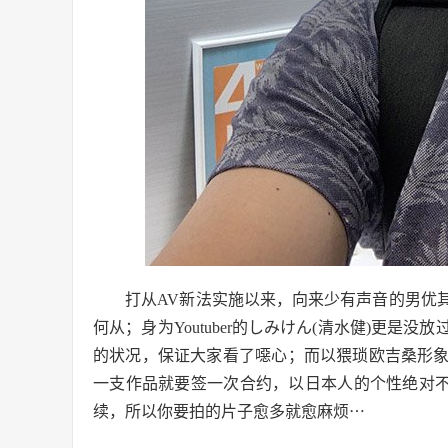
打从AV新法实施以来，向来少有声音的男优其
何从；身为Youtuber的しみけん(清水健)更是
的状况，保证大家看了噁心；而以猥琐欧吉桑形
一支作品就要签一次合约，以日本人的个性绝对不
续，所以你要拍的片子愈多就愈麻烦⋯