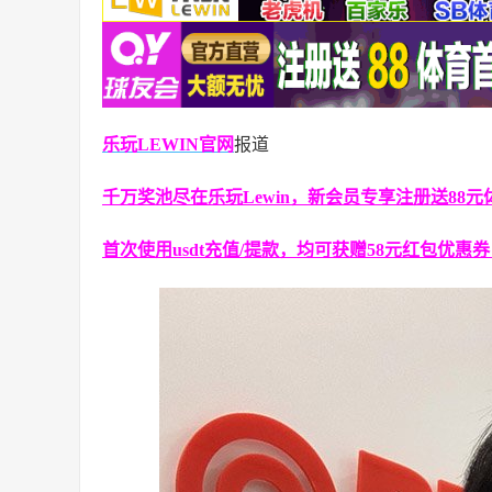
乐玩LEWIN官网
报道
千万奖池尽在乐玩Lewin，新会员专享注册送88元
首次使用usdt充值/提款，均可获赠58元红包优惠