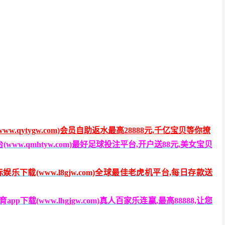
.qytygw.com)会员自助返水最高28888元,千亿宝贝等你撩
w.qmhtyw.com)最好足球投注平台,开户送88元,美女宝贝
乐下载(www.l8gjw.com)全球最佳老虎机平台,每日存款送
载(www.lhgjgw.com)真人百家乐连赢,最高88888,让您