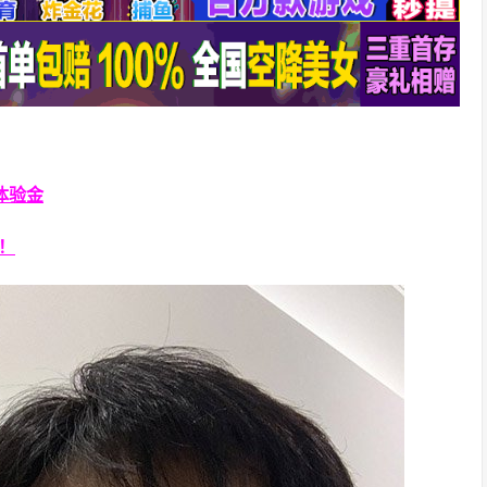
体验金
券！