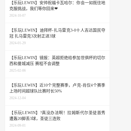
【乐玩LEWIN】安帅祝福卡瓦哈尔：你会一如既往地
克服挑战，我们等你回来❤
2024-10-07
【乐玩LEWIN】迪拜杯-扎马雷克3-0十人吉达国民夺
冠 扎马雷克3次射正进3球
2024-01-29
【乐玩LEWIN】镜报：英超拒绝给参加世俱杯的切尔
西和曼城减压 赛程不会调整
2025-02-06
【乐玩LEWIN】近10个完整赛季，卢克-肖仅4个赛季
上场时间超球队比赛时长50%
2024-12-04
【乐玩LEWIN】?真没办法啊！拉姆斯代尔圣徒首秀
遭轰20脚丢3球，圣徒三连败
2024-09-01