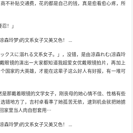
商不补贴交通费，花的都是自己的钱，真是愈看愈心疼，所
：
要忍！」
りセックスに溺れる文系女子。」，没错，是由凉森れむ(凉森玲
片戴眼镜的演出ー大家都知道我超爱女优戴眼镜拍片，再加上
一个国家的大英雄，才能在这辈子这么好人有好报，有一堆可
然是那戴着眼镜的文学女子，刚丧母的她心情不佳、性格有些
她选错地方了，吉村卓看準了她孤苦无依，逮到机会就把她掳
回家里当人肉自慰套用⋯