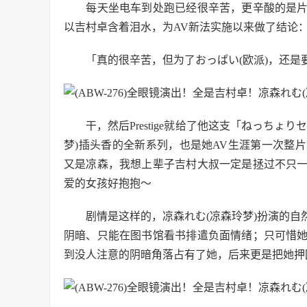
每天坐电车到处跑已经很辛苦，更辛酸的是片
以吉村卓含着泪水，为AV新法实施以来做了结论
「真的很辛苦，但为了おっぱい(欧派)，还是
干，然后Prestige就给了他这支「ねっちょ
梦)插头香的全新系列，也是她AV生涯第一次整
又是凉森，我想上辈子吉村大叔一定是拯过不只
爱的女孩好抱抱〜
剧情是这样的，凉森れむ(凉森玲梦)扮演的自
阴暗、只能在图书馆看书排遣负面情绪；只可惜
到没人注意的阴暗角落占有了她，后来更是把她押