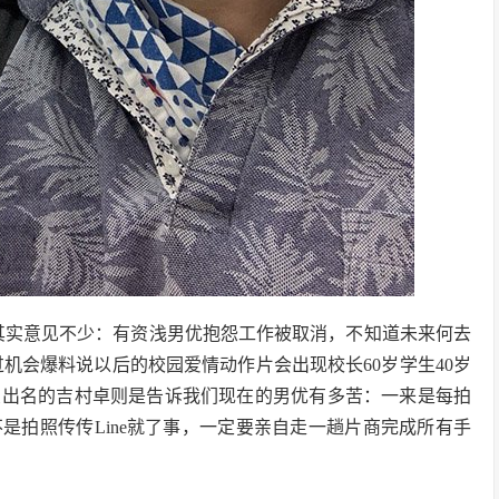
实意见不少：有资浅男优抱怨工作被取消，不知道未来何去
没放过机会爆料说以后的校园爱情动作片会出现校长60岁学生40岁
象出名的吉村卓则是告诉我们现在的男优有多苦：一来是每拍
是拍照传传Line就了事，一定要亲自走一趟片商完成所有手