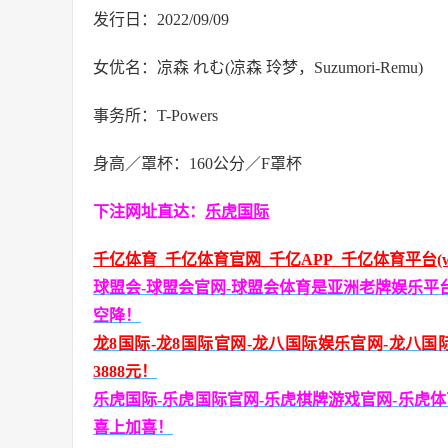
发行日：2022/09/09
女优名：凉森 れむ(凉森 玲梦，Suzumori-Remu)
事务所：T-Powers
身高／罩杯：160公分／F罩杯
下注网址直达：
乐虎国际
千亿体育_千亿体育官网_千亿APP_千亿体育平台(www
球盟会-球盟会官网-球盟会体育是亚洲老牌娱乐平台(ww
空降！
龙8国际-龙8国际官网-龙八国际娱乐官网-龙八国际娱
3888元！
乐虎国际-乐虎国际官网-乐虎棋牌游戏官网-乐虎体育app下
喜上加喜！