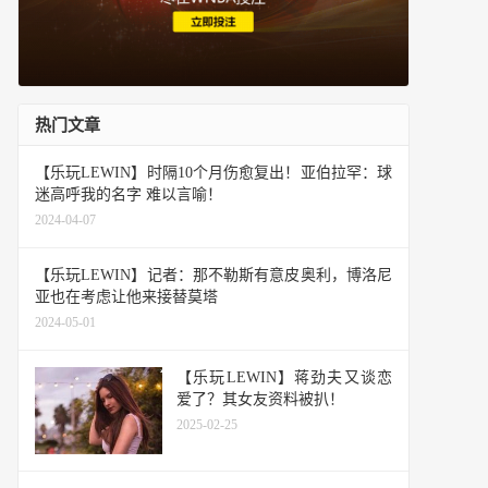
热门文章
【乐玩LEWIN】时隔10个月伤愈复出！亚伯拉罕：球
迷高呼我的名字 难以言喻！
2024-04-07
【乐玩LEWIN】记者：那不勒斯有意皮奥利，博洛尼
亚也在考虑让他来接替莫塔
2024-05-01
【乐玩LEWIN】蒋劲夫又谈恋
爱了？其女友资料被扒！
2025-02-25