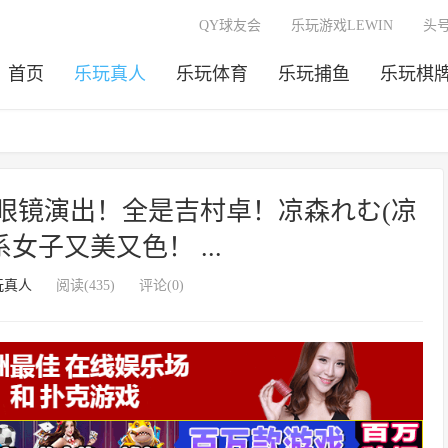
QY球友会
乐玩游戏LEWIN
头
首页
乐玩真人
乐玩体育
乐玩捕鱼
乐玩棋
6)全眼镜演出！全是吉村卓！凉森れむ(凉
女子又美又色！ ...
玩真人
阅读(435)
评论(0)