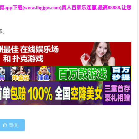
载(www.lhgjgw.com)真人百家乐连赢,最高88888,让您
布。
赞(
0
)