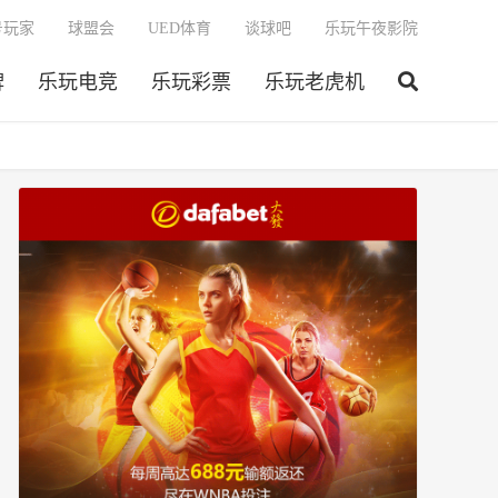
号玩家
球盟会
UED体育
谈球吧
乐玩午夜影院
牌
乐玩电竞
乐玩彩票
乐玩老虎机