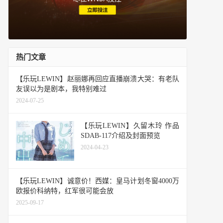
热门文章
【乐玩LEWIN】赵丽娜再回应直播崩溃大哭：有老队
友误以为是剧本，我特别难过
2024-07-25
【乐玩LEWIN】久留木玲 作品
SDAB-117介绍及封面预览
2024-04-23
【乐玩LEWIN】诚意价！西媒：皇马计划冬窗4000万
欧报价科纳特，红军很可能会放
2025-09-17