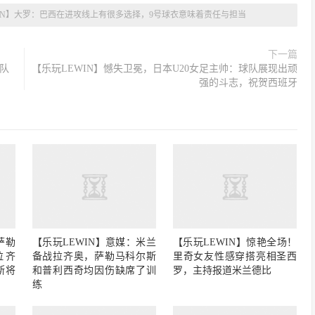
WIN】大罗：巴西在进攻线上有很多选择，9号球衣意味着责任与担当
下一篇
队
【乐玩LEWIN】憾失卫冕，日本U20女足主帅：球队展现出顽
强的斗志，祝贺西班牙
萨勒
【乐玩LEWIN】意媒：米兰
【乐玩LEWIN】惊艳全场！
拉齐
备战拉齐奥，萨勒马科尔斯
里奇女友性感穿搭亮相圣西
斯将
和普利西奇均因伤缺席了训
罗，主持报道米兰德比
练