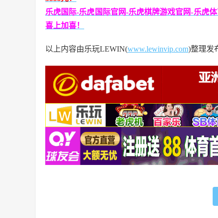
乐虎国际-乐虎国际官网-乐虎棋牌游戏官网-乐虎体育app下
喜上加喜！
以上内容由乐玩LEWIN(
www.lewinvip.com
)整理发