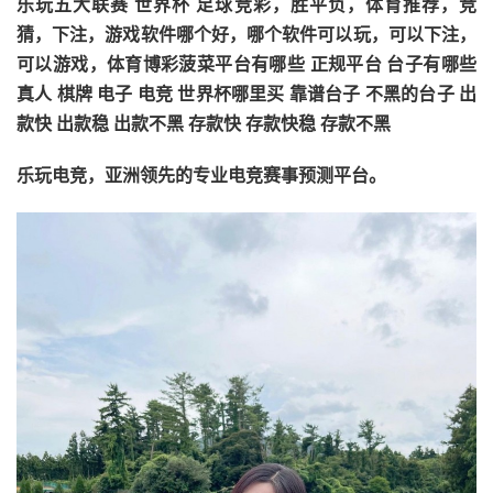
乐玩五大联赛 世界杯 足球竞彩，胜平负，体育推荐，竞
猜，下注，游戏软件哪个好，哪个软件可以玩，可以下注，
可以游戏，体育博彩菠菜平台有哪些 正规平台 台子有哪些
真人 棋牌 电子 电竞 世界杯哪里买 靠谱台子 不黑的台子 出
款快 出款稳 出款不黑 存款快 存款快稳 存款不黑
乐玩电竞，亚洲领先的专业电竞赛事预测平台。