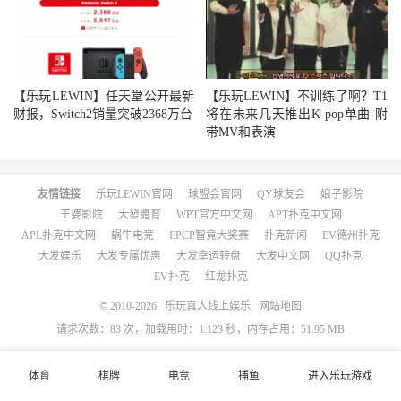
【乐玩LEWIN】任天堂公开最新
【乐玩LEWIN】不训练了啊？T1
财报，Switch2销量突破2368万台
将在未来几天推出K-pop单曲 附
带MV和表演
友情链接
乐玩LEWIN官网
球盟会官网
QY球友会
娘子影院
王婆影院
大發體育
WPT官方中文网
APT扑克中文网
APL扑克中文网
蜗牛电竞
EPCP智竟大奖赛
扑克新闻
EV德州扑克
大发娱乐
大发专属优惠
大发幸运转盘
大发中文网
QQ扑克
EV扑克
红龙扑克
© 2010-2026
乐玩真人线上娱乐
网站地图
请求次数：83 次，加载用时：1.123 秒，内存占用：51.95 MB
体育
棋牌
电竞
捕鱼
进入乐玩游戏