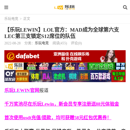
乐玩电竞
>
正文
【乐玩LEWIN】LOL官方：MAD成为全球第六支
LEC第三支锁定S12席位的队伍
2022-08-28
分类：
乐玩电竞
阅读(455)
评论(0)
乐玩LEWIN官网
报道
千万奖池尽在乐玩Lewin，新会员专享注册送88元体验金
首次使用usdt充值/提款，均可获赠58元红包优惠券！