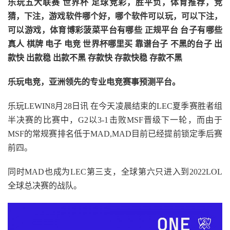
乐玩五大联赛 世界杯 足球竞彩，胜平负，体育推荐，竞
猜，下注，游戏软件哪个好，哪个软件可以玩，可以下注，
可以游戏，体育博彩菠菜平台有哪些 正规平台 台子有哪些
真人 棋牌 电子 电竞 世界杯哪里买 靠谱台子 不黑的台子 出
款快 出款稳 出款不黑 存款快 存款快稳 存款不黑
乐玩电竞，亚洲领先的专业电竞赛事预测平台。
乐玩LEWIN8月28日讯 在今天凌晨结束的LEC夏季赛胜者组
半决赛的比赛中，G2以3-1击败MSF晋级下一轮，而由于
MSF的常规赛排名低于MAD,MAD目前已经提前锁定季后赛
前四。
同时MAD也成为LEC第三支，全球第六只进入到2022LOL
全球总决赛的战队。