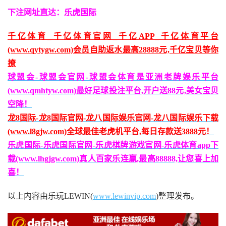
下注网址直达：
乐虎国际
千亿体育_千亿体育官网_千亿APP_千亿体育平台
(www.qytygw.com)会员自助返水最高28888元,千亿宝贝等你
撩
球盟会-球盟会官网-球盟会体育是亚洲老牌娱乐平台
(www.qmhtyw.com)最好足球投注平台,开户送88元,美女宝贝
空降！
龙8国际-龙8国际官网-龙八国际娱乐官网-龙八国际娱乐下载
(www.l8gjw.com)全球最佳老虎机平台,每日存款送3888元！
乐虎国际-乐虎国际官网-乐虎棋牌游戏官网-乐虎体育app下
载(www.lhgjgw.com)真人百家乐连赢,最高88888,让您喜上加
喜！
以上内容由乐玩LEWIN(
www.lewinvip.com
)整理发布。