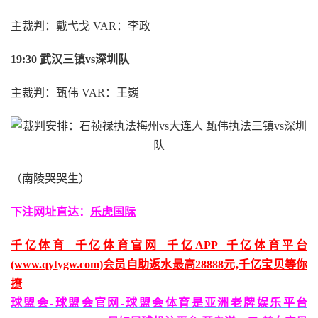
主裁判：戴弋戈 VAR：李政
19:30 武汉三镇vs深圳队
主裁判：甄伟 VAR：王巍
（南陵哭哭生）
下注网址直达：
乐虎国际
千亿体育_千亿体育官网_千亿APP_千亿体育平台
(www.qytygw.com)会员自助返水最高28888元,千亿宝贝等你
撩
球盟会-球盟会官网-球盟会体育是亚洲老牌娱乐平台