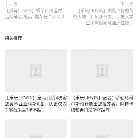
上一篇
下一篇
【乐玩LEWIN】樱茉日出道作
【乐玩LEWIN】美乳巨臀的苗
品番号及封面，樱茉日个人简介
条大嫂「叶风ゆりあ」，被大学
生小叔偷窥意淫还性侵！
相关推荐
【乐玩LEWIN】皇马此前4次客
【乐玩LEWIN】记者：萨勒马科
战奥林匹亚科斯0胜，队史仅次
尔斯预计能出战拉齐奥，阿特卡
于客战米兰7场不胜
梅和希门尼斯将缺阵