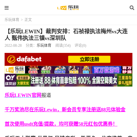
乐玩体育
>
正文
【乐玩LEWIN】裁判安排：石祯禄执法梅州vs大连
人 甄伟执法三镇vs深圳队
2022-08-28
分类：
乐玩体育
阅读(354)
评论(0)
乐玩LEWIN官网
报道
千万奖池尽在乐玩Lewin，新会员专享注册送88元体验金
首次使用usdt充值/提款，均可获赠58元红包优惠券！