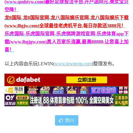
(www.qmhtyw.com)最好足球投注平台,开户送88元,美女宝贝
空降！
龙8国际-龙8国际官网-龙八国际娱乐官网-龙八国际娱乐下载
(www.l8gjw.com)全球最佳老虎机平台,每日存款送3888元！
乐虎国际-乐虎国际官网-乐虎棋牌游戏官网-乐虎体育app下
载(www.lhgjgw.com)真人百家乐连赢,最高88888,让您喜上加
喜！
以上内容由乐玩LEWIN(
www.lewinvip.com
)整理发布。
赞(
0
)