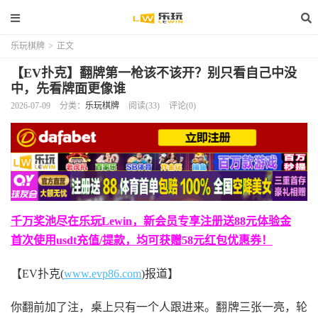
乐玩棋牌
>
正文
【EV扑克】翻牌第一枪该不该开？别只看自己中没
中，先看牌面更像谁
2026-07-09
分类：
乐玩棋牌
阅读(33)
评论(0)
千万奖池尽在乐玩Lewin，新会员专享注册送88元体验金
首次使用usdt充值/提款，均可获赠58元红包优惠券！
【EV扑克(
www.evp86.com
)报道】
你翻前加了注，桌上只有一个人跟进来。翻牌三张一亮，轮