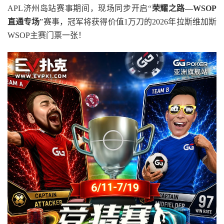
APL济州岛站赛事期间，现场同步开启“
荣耀之路
—WSOP
直通专场
”赛事，冠军将获得价值1万刀的2026年拉斯维加斯
WSOP主赛门票一张！