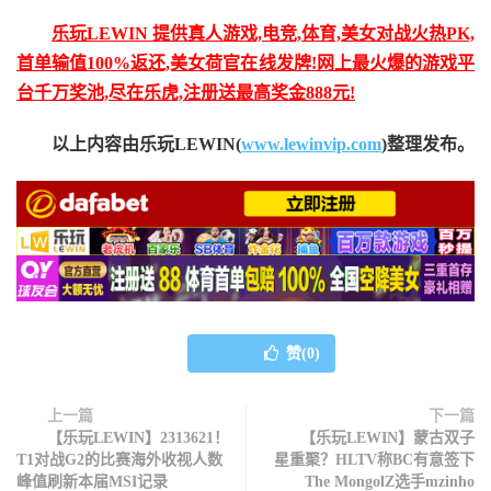
乐玩LEWIN 提供真人游戏,电竞,体育,美女对战火热PK,
首单输值100%返还,美女荷官在线发牌!网上最火爆的游戏平
台千万奖池,尽在乐虎,注册送最高奖金888元!
以上内容由乐玩LEWIN(
www.lewinvip.com
)整理发布。
赞(
0
)
上一篇
下一篇
【乐玩LEWIN】2313621！
【乐玩LEWIN】蒙古双子
T1对战G2的比赛海外收视人数
星重聚？HLTV称BC有意签下
峰值刷新本届MSI记录
The MongolZ选手mzinho