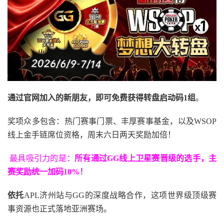
通过官网加入的新朋友，即可免费获得转盘启动码
1
组
。
奖项众多包含：热门赛事门票、丰厚赛事基金，以及WSOP
线上金手链席位资格，
周末六日两天奖励加倍！
最具吸引力的是：
所有通过
GG
线上卫星赛晋级的选手，主
赛奖励统一加码
10%
！
依托
APL济州站与GG的深度战略合作，这项世界级顶级赛
事资源也正式落地亚洲赛场。