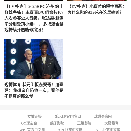
【EV扑克】2026KPC济州站｜
【EV扑克】小盲位的慢性毒药：
群雄争锋！主赛事B/C组合共407
为什么你的ATo总在这里输钱？
人次参赛52人晋级，张达森/赵洪
军分别登顶小组CL，多场混合游
戏持续开启助你摘冠！
迈博体育 状元叫板东契奇！迪班
萨：我想亲自防他一次，看他是
不是真的那么慢
友情链接
乐玩LEWIN官网
球盟会官网
QY球友会
娘子影院
王婆影院
大發體育
WPT官方中文网
APT扑克中文网
APL扑克中文网