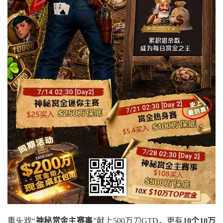
重头戏“
神秘赏金主赛事
”献上500万刀GTD，更有
10
个
10
万