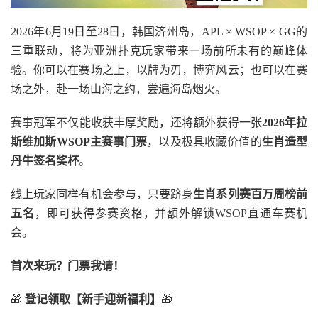
2026年6月19日至28日，韩国济州岛，APL × WSOP × GG的
三重联动，将为亚洲扑克玩家带来一场前所未有的巅峰体
验。
你可以在赛场之上，以牌为刃，博弈风云；也可以在赛
场之外，赴一场山海之约，尝遍海岛烟火。
赛事冠军不仅能收获丰厚奖励，还将额外获得一张
2026
年拉
斯维加斯
WSOP
主赛事门票
，以及极具收藏价值的
生肖造型
丹牛签名奖杯
。
线上玩家同样有机会参与，只要跻身
生肖系列赛百万周榜前
五名
，即可获得参赛资格，并额外解锁WSOP直通车赛机
会。
首次来玩？门票我请！
🎁
登记领取【新手迎新福利】
🎁