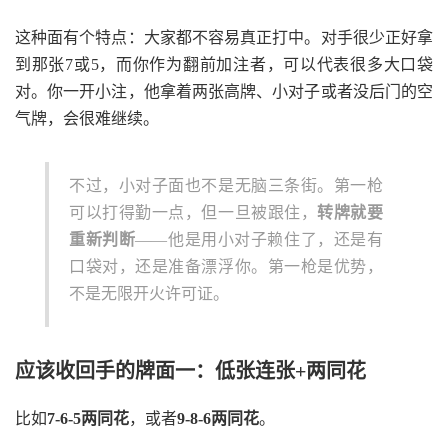
这种面有个特点：大家都不容易真正打中。对手很少正好拿
到那张7或5，而你作为翻前加注者，可以代表很多大口袋
对。你一开小注，他拿着两张高牌、小对子或者没后门的空
气牌，会很难继续。
不过，小对子面也不是无脑三条街。第一枪
可以打得勤一点，但一旦被跟住，
转牌就要
重新判断
——他是用小对子赖住了，还是有
口袋对，还是准备漂浮你。第一枪是优势，
不是无限开火许可证。
应该收回手的牌面一：低张连张+两同花
比如
7-6-5两同花
，或者
9-8-6两同花
。