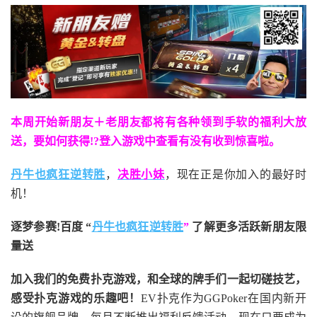
本周开始新朋友＋老朋友都将有各种领到手软的福利大放
送，要如何获得!?登入游戏中查看有没有收到惊喜啦。
丹牛也疯狂逆转胜
，
决胜小妹
，现在正是你加入的最好时
机！
逐梦参赛!百度 “
丹牛也疯狂逆转胜
”
了解更多
活跃新朋友限
量送
加入我们的免费扑克游戏，和全球的牌手们一起切磋技艺，
感受扑克游戏的乐趣吧！
EV扑克作为GGPoker在国内新开