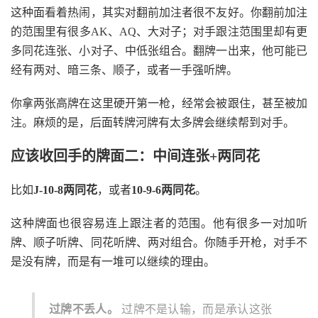
这种面看着热闹，其实对翻前加注者很不友好。你翻前加注
的范围里有很多AK、AQ、大对子；对手跟注范围里却有更
多同花连张、小对子、中低张组合。翻牌一出来，他可能已
经有两对、暗三条、顺子，或者一手强听牌。
你拿两张高牌在这里硬开第一枪，经常会被跟住，甚至被加
注。麻烦的是，后面转牌河牌有太多牌会继续帮到对手。
应该收回手的牌面二：中间连张+两同花
比如
J-10-8两同花
，或者
10-9-6两同花
。
这种牌面也很容易连上跟注者的范围。他有很多一对加听
牌、顺子听牌、同花听牌、两对组合。你随手开枪，对手不
是没有牌，而是有一堆可以继续的理由。
过牌不丢人。
过牌不是认输，而是承认这张