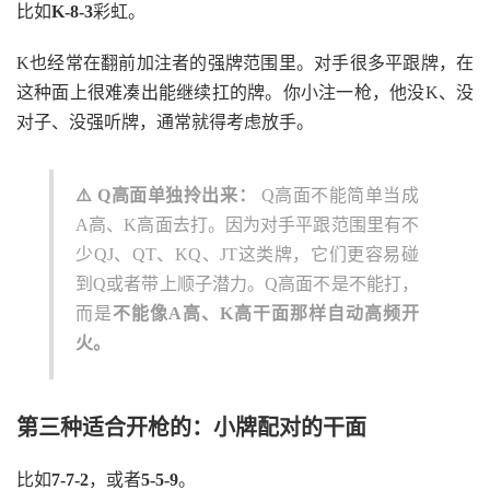
比如
K-8-3
彩虹。
K也经常在翻前加注者的强牌范围里。对手很多平跟牌，在
这种面上很难凑出能继续扛的牌。你小注一枪，他没K、没
对子、没强听牌，通常就得考虑放手。
⚠️ Q高面单独拎出来：
Q高面不能简单当成
A高、K高面去打。因为对手平跟范围里有不
少QJ、QT、KQ、JT这类牌，它们更容易碰
到Q或者带上顺子潜力。Q高面不是不能打，
而是
不能像A高、K高干面那样自动高频开
火。
第三种适合开枪的：小牌配对的干面
比如
7-7-2
，或者
5-5-9
。