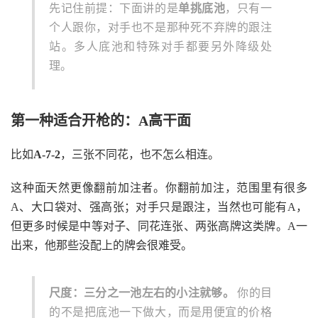
先记住前提：下面讲的是
单挑底池
，只有一
个人跟你，对手也不是那种死不弃牌的跟注
站。多人底池和特殊对手都要另外降级处
理。
第一种适合开枪的：A高干面
比如
A-7-2
，三张不同花，也不怎么相连。
这种面天然更像翻前加注者。你翻前加注，范围里有很多
A、大口袋对、强高张；对手只是跟注，当然也可能有A，
但更多时候是中等对子、同花连张、两张高牌这类牌。A一
出来，他那些没配上的牌会很难受。
尺度：三分之一池左右的小注就够。
你的目
的不是把底池一下做大，而是用便宜的价格