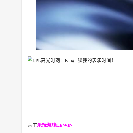
关于
乐玩游戏LEWIN