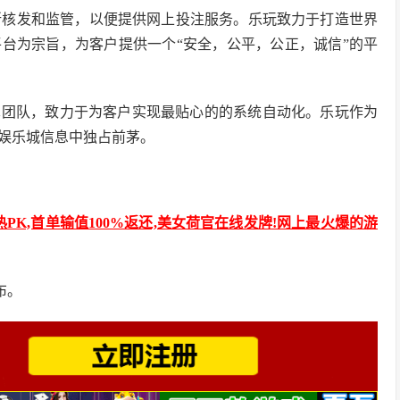
）所核发和监管，以便提供网上投注服务。乐玩致力于打造世界
台为宗旨，为客户提供一个“安全，公平，公正，诚信”的平
术团队，致力于为客户实现最贴心的的系统自动化。乐玩作为
娱乐城信息中独占前茅。
热PK,首单输值100%返还,美女荷官在线发牌!网上最火爆的游
布。