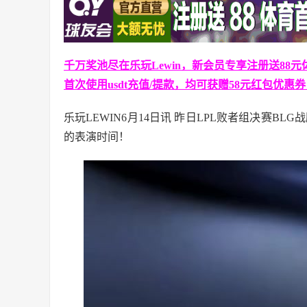
千万奖池尽在乐玩Lewin，新会员专享注册送88元
首次使用usdt充值/提款，均可获赠58元红包优惠
乐玩LEWIN6月14日讯
昨日LPL败者组决赛BLG
的表演时间！