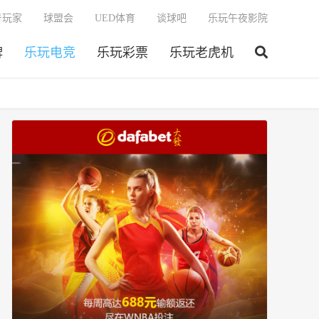
号玩家
球盟会
UED体育
谈球吧
乐玩午夜影院
牌
乐玩电竞
乐玩彩票
乐玩老虎机