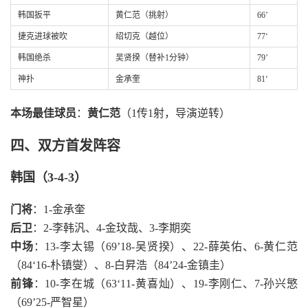
韩国扳平
黄仁范（挑射）
66’
捷克进球被吹
绍切克（越位）
77‘
韩国绝杀
吴贤揆（替补1分钟）
79’
神扑
金承奎
81‘
本场最佳球员
：
黄仁范
（1传1射，导演逆转）
四、双方首发阵容
韩国（3-4-3）
门将
：1-金承奎
后卫
：2-李韩汎、4-金玟哉、3-李期奕
中场
：13-李太锡（69’18-吴贤揆）、22-薛英佑、6-黄仁范
（84‘16-朴镇燮）、8-白昇浩（84’24-金镇圭）
前锋
：10-李在城（63‘11-黄喜灿）、19-李刚仁、7-孙兴慜
（69’25-严智星）