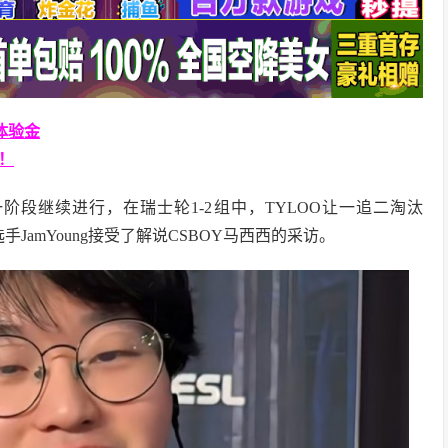
体验金
券！
r第一阶段继续进行，在瑞士轮1-2组中，TYLOO让一追二淘汰
选手
JamYoung
接受了解说CSBOY马西西的采访。