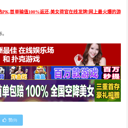
热PK,首单输值100%返还,美女荷官在线发牌!网上最火爆的游
布。
赞(
0
)