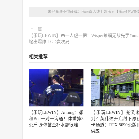
未经允许不得转载：
乐玩真人线上娱乐
»
【乐玩LEWI
上一篇
【乐玩LEWIN】🎮一人虐一把！Wisper蝙蝠无敌先手Yum
输出爆炸 LGD赢次局
相关推荐
【乐玩LEWIN】Aiming：想
【乐玩LEWIN】抢到
和Bdd一对一沟通！体重掉3
到？英伟达开启线下原
公斤 身体甚至补水都很难
卡通道：RTX 5090公版
供应