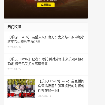
热门文章
【乐玩LEWIN】展望未来！官方：尤文与20岁中场小
将莱东内续约至2027年
2024-07-09
【乐玩LEWIN】记者：琼托利对莫塔未来乐观&但不
确定 曼奇尼受尤文高层青睐
2025-03-05
【乐玩LEWIN】icon：我直播间
房管搞饭圈？弹幕喷我的时候他
们都在加一啊！
2025-04-14