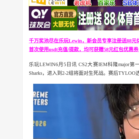
千万奖池尽在乐玩Lewin，新会员专享注册送88元
首次使用usdt充值/提款，均可获赠58元红包优惠
乐玩LEWIN6月5日讯
CS2大赛IEM科隆majo
Sharks，进入到2-2组将面对生死战。赛后TYLOO