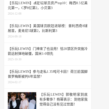
【乐玩LEWIN】💰足坛球员资产top10：梅西8.5亿美
元第一，C罗8亿第2，小贝第3
2024-12-08
【乐玩LEWIN】美国球员欧冠进球榜：普利西奇8球
居首，麦肯尼5球第2，比斯利第3
2024-09-18
【乐玩LEWIN】门神来了也没用！恰20禁区外突施冷
箭远射弹地破僵，国米1-0领先
2025-10-30
【乐玩LEWIN】参与走私1.35吨可卡因！荷兰前国脚
普罗梅斯被判6年监禁?
2024-02-17
【乐玩LEWIN】郭敬明家到底
有多奢侈？杨幂表示：到他家我
觉得自己没有见过世面！