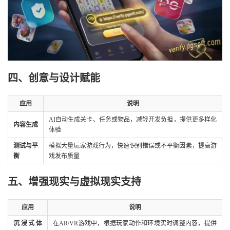
四、创意与设计赋能
应用
说明
AI自动生成关卡、任务或物品，减轻开发负担，提供更多样化
内容生成
体验
测试与平
模拟大量玩家游戏行为，快速识别错误或不平衡因素，提高游
衡
戏发布质量
五、增强现实与虚拟现实支持
应用
说明
沉浸式体
在AR/VR游戏中，根据玩家动作和环境实时调整内容，提供