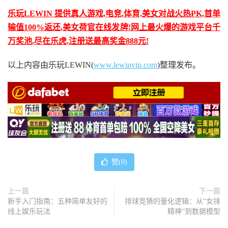
乐玩LEWIN 提供真人游戏,电竞,体育,美女对战火热PK,首单
输值100%返还,美女荷官在线发牌!网上最火爆的游戏平台千
万奖池,尽在乐虎,注册送最高奖金888元!
以上内容由乐玩LEWIN(
www.lewinvip.com
)整理发布。
赞(
0
)
上一篇
下一篇
新手入门指南：五种简单友好的
排球竞猜的量化逻辑：从“女排
线上娱乐玩法
精神”到数据模型