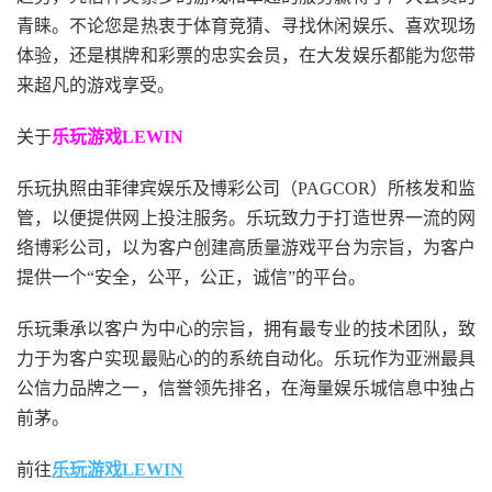
青睐。不论您是热衷于体育竞猜、寻找休闲娱乐、喜欢现场
体验，还是棋牌和彩票的忠实会员，在大发娱乐都能为您带
来超凡的游戏享受。
关于
乐玩游戏LEWIN
乐玩执照由菲律宾娱乐及博彩公司（PAGCOR）所核发和监
管，以便提供网上投注服务。乐玩致力于打造世界一流的网
络博彩公司，以为客户创建高质量游戏平台为宗旨，为客户
提供一个“安全，公平，公正，诚信”的平台。
乐玩秉承以客户为中心的宗旨，拥有最专业的技术团队，致
力于为客户实现最贴心的的系统自动化。乐玩作为亚洲最具
公信力品牌之一，信誉领先排名，在海量娱乐城信息中独占
前茅。
前往
乐玩游戏LEWIN