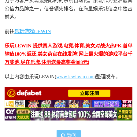
力于为客户实现最贴心的的系统自动化。乐玩作为亚洲最具
公信力品牌之一，信誉领先排名，在海量娱乐城信息中独占
前茅。
前往
乐玩游戏LEWIN
乐玩LEWIN 提供真人游戏,电竞,体育,美女对战火热PK,首单
输值100%返还,美女荷官在线发牌!网上最火爆的游戏平台千
万奖池,尽在乐虎,注册送最高奖金888元!
以上内容由乐玩LEWIN(
www.lewinvip.com
)整理发布。
赞(
0
)