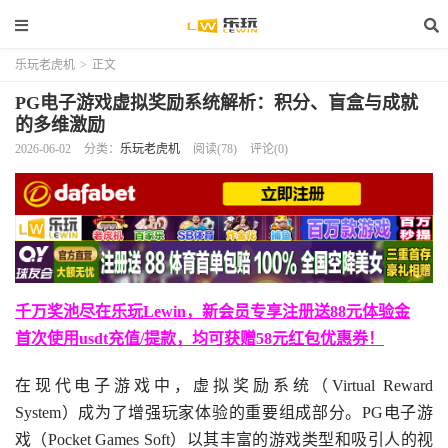
乐玩老虎机
>
正文
PG电子游戏虚拟奖励系统解析：积分、盲盒与成就
的多维激励
2026-06-02
分类：
乐玩老虎机
阅读(78)
评论(0)
千万奖池尽在乐玩Lewin，新会员专享注册送88元体验金
首次使用usdt充值/提款，均可获赠58元红包优惠券！
在现代电子游戏中，虚拟奖励系统（Virtual Reward
System）成为了增强玩家体验的重要组成部分。PG电子游
戏（Pocket Games Soft）以其丰富的游戏类型和吸引人的视