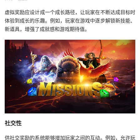
虚拟奖励应设计成一个成长路径，让玩家在不断达成目标时
体验到成长的乐趣。例如，玩家在游戏中逐步解锁新技能、
新道具，增强了成就感和游戏期待值。
社交性
供社交奖励的系统能够增加玩家之间的互动。例如，允许玩