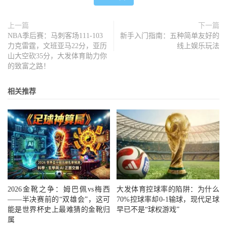
上一篇
下一篇
NBA季后赛：马刺客场111-103
新手入门指南：五种简单友好的
力克雷霆，文班亚马22分，亚历
线上娱乐玩法
山大空砍35分，大发体育助力你
的致富之路！
相关推荐
2026金靴之争：姆巴佩vs梅西
大发体育控球率的陷阱：为什么
——半决赛前的“双雄会”，这可
70%控球率却0-1输球，现代足球
能是世界杯史上最难猜的金靴归
早已不是“球权游戏”
属