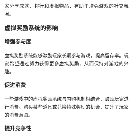
家分享成就、排行和虚拟物品，有助于增强游戏的社交氛
围。
虚拟奖励系统的影响
增强参与度
虚拟奖励系统能够激励玩家长期参与游戏，提高留存率。玩
家希望通过努力获得更多虚拟奖励，从而保持对游戏的兴
趣。
促进消费
一些游戏中的虚拟奖励系统与内购机制相结合，鼓励玩家进
行消费。购买某些道具或兑换特殊奖励的机会，提升了玩家
的消费意愿。
提升竞争性