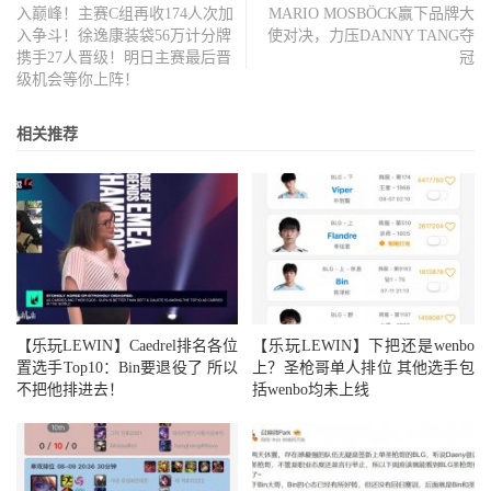
入巅峰！主赛C组再收174人次加
MARIO MOSBÖCK赢下品牌大
入争斗！徐逸康装袋56万计分牌
使对决，力压DANNY TANG夺
携手27人晋级！明日主赛最后晋
冠
级机会等你上阵！
相关推荐
【乐玩LEWIN】Caedrel排名各位
【乐玩LEWIN】下把还是wenbo
置选手Top10：Bin要退役了 所以
上？圣枪哥单人排位 其他选手包
不把他排进去！
括wenbo均未上线