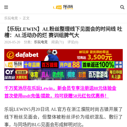
乐玩电竞
>
正文
【乐玩LEWIN】AL粉丝整理线下见面会的时间线 吐
槽：AL活动办的烂 赛训组脾气大
2026-05-20
分类：
乐玩电竞
阅读(71)
评论(0)
千万奖池尽在乐玩Lewin，新会员专享注册送88元体验金
首次使用usdt充值/提款，均可获赠58元红包优惠券！
乐玩LEWIN5月20日讯
AL官方在浙江濮院时尚古镇开展了
线下粉丝见面会，但整体被粉丝评价为组织混乱、敷衍了
事，与同场的BLG见面会形成鲜明对比。