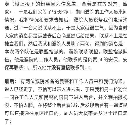
走（楼上楼下的粉丝因为信息差，合着是在等对方，幽
默），于是我们又等了很长时间，期间濮院的工作人员来问
情况，我将情况和要求告知后，濮院人员说帮我们电话沟
通，过了一会来说联系不上，于是大家就很生气，因为当时
大家的消息都是运营去后台商量然后给结果，联系不上是在
搪塞我们，然后我就和濮院人员聊了两句，得到的消息是：
本次两个队伍是联盟指派的，濮院联系联盟，联盟指派队
伍，他是濮院的工作人员，他联系的是负责 al 的安保，安
保再联系 al，所以他并
没有直接
联系到 al；
最后：
有两位濮院常备的民警和工作人员来和我们沟通，
说人已经走了，不信可以带入进去看，于是我和另一位粉丝
一同在工作人员和民警的陪同下进入后台，并全程拍摄视
频，不拍人脸，在将整个后台看过过后发现后台有一通道是
可以直接通往景区出口的，al 人员大概率是从这个出口走
了；