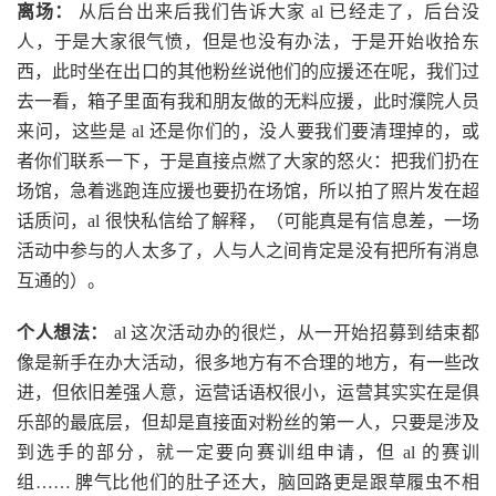
离场：
从后台出来后我们告诉大家 al 已经走了，后台没
人，于是大家很气愤，但是也没有办法，于是开始收拾东
西，此时坐在出口的其他粉丝说他们的应援还在呢，我们过
去一看，箱子里面有我和朋友做的无料应援，此时濮院人员
来问，这些是 al 还是你们的，没人要我们要清理掉的，或
者你们联系一下，于是直接点燃了大家的怒火：把我们扔在
场馆，急着逃跑连应援也要扔在场馆，所以拍了照片发在超
话质问，al 很快私信给了解释，（可能真是有信息差，一场
活动中参与的人太多了，人与人之间肯定是没有把所有消息
互通的）。
个人想法：
al 这次活动办的很烂，从一开始招募到结束都
像是新手在办大活动，很多地方有不合理的地方，有一些改
进，但依旧差强人意，运营话语权很小，运营其实实在是俱
乐部的最底层，但却是直接面对粉丝的第一人，只要是涉及
到选手的部分，就一定要向赛训组申请，但 al 的赛训
组…… 脾气比他们的肚子还大，脑回路更是跟草履虫不相