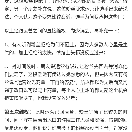
现，这位粉丝拒绝了，所以运营以为她的提案被 “大家” 否
定，另一个朋友补充说，这位粉丝要求运营让选手出来给说
法，个人认为这个要求比较离谱，选手为何要承担这些）；
以上是跟运营之间的直接维权，为少误会，再补充一下：
1、有人听到粉丝拒绝为何不阻止，因为大多数人心里是生
气的，加上拒绝的太快，情绪上头都没反应过来；
2、对时间线时，朋友说运营有说过让粉丝先回去等消息他
们要走了，这段话她有传达过她熟悉的人，但是因为又有粉
丝说 “运营说先商量一下再给答复”，所以都以为是后面又沟
通了改口说可以马上商量，每个人心里想的都是趁这个机会
把事情解决了，也就没有深入思考；
第五次维权：
此时运营已回后台，粉丝等待了比较久的时
间，问了守在后台出入口的濮院工作人员和安保，得到的回
复是还没走，他们说：你看楼下的粉丝都没有声音，肯定没