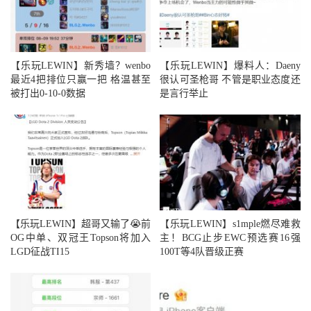
【乐玩LEWIN】新秀墙？wenbo
【乐玩LEWIN】爆料人：Daeny
最近4把排位只赢一把 格温甚至
很认可圣枪哥 不管是职业态度还
被打出0-10-0数据
是言行举止
【乐玩LEWIN】超哥又输了😭前
【乐玩LEWIN】s1mple燃尽难救
OG中单、双冠王Topson将加入
主！BCG止步EWC预选赛16强
LGD征战TI15
100T等4队晋级正赛