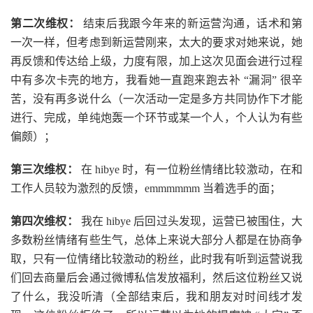
第二次维权：
结束后我跟今年来的新运营沟通，话术和第
一次一样，但考虑到新运营刚来，太大的要求对她来说，她
再反馈和传达给上级，力度有限，加上这次见面会进行过程
中有多次卡壳的地方，我看她一直跑来跑去补 “漏洞” 很辛
苦，没有再多说什么（一次活动一定是多方共同协作下才能
进行、完成，单纯炮轰一个环节或某一个人，个人认为有些
偏颇）；
第三次维权：
在 hibye 时，有一位粉丝情绪比较激动，在和
工作人员较为激烈的反馈，emmmmmm 当着选手的面；
第四次维权：
我在 hibye 后回过头发现，运营已被围住，大
多数粉丝情绪有些生气，总体上来说大部分人都是在协商争
取，只有一位情绪比较激动的粉丝，此时我有听到运营说我
们回去商量后会通过微博私信发放福利，然后这位粉丝又说
了什么，我没听清（全部结束后，我和朋友对时间线才发