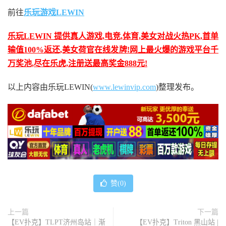
前往
乐玩游戏LEWIN
乐玩LEWIN 提供真人游戏,电竞,体育,美女对战火热PK,首单
输值100%返还,美女荷官在线发牌!网上最火爆的游戏平台千
万奖池,尽在乐虎,注册送最高奖金888元!
以上内容由乐玩LEWIN(
www.lewinvip.com
)整理发布。
赞(
0
)
上一篇
下一篇
【EV扑克】TLPT济州岛站｜渐
【EV扑克】Triton 黑山站 |