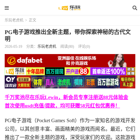
乐玩老虎机
>
正文
PG电子游戏推出全新主题，带你探索神秘的古代文
明
2026-05-19
分类：
乐玩老虎机
阅读(80)
评论(0)
千万奖池尽在乐玩Lewin，新会员专享注册送88元体验金
首次使用usdt充值/提款，均可获赠58元红包优惠券！
PG电子游戏（Pocket Games Soft）作为一家知名的游戏开发
公司，以其创意丰富、画面精美的游戏而闻名。最近，它们
推出了一款全新主题的游戏，深受玩家们的欢迎。这款游戏