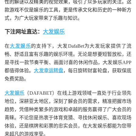
性的解谜以及精美的视觉效果，吸引了众多玩家的关注。这
款游戏不仅是娱乐的工具，更是传承文化和历史的一种新方
式，为广大玩家带来了乐趣与知识。
下注网址直达：
大发娱乐
在
大发娱乐
的支持下，大发DafaBet为大发玩家提供了流
畅、舒适且富有乐趣的娱乐环境。无论是想要短暂放松，还
是寻找一款节奏平衡、画面讨喜的休闲作品，大发娱乐APP
都值得体验。
大发幸运转盘
，每日旋转财富轮盘，获取保底
免费奖励。
大发娱乐
（DAFABET）在线上游戏领域一直处于行业领先
地位，深耕亚太地区，深刻了解会员的需求，精准把握市场
趋势，凭借种类繁多的游戏和卓越的服务赢得了广大会员的
青睐。不论您是热衷于体育竞猜、寻找休闲娱乐、喜欢现场
体验，还是棋牌和彩票的忠实会员，在大发娱乐都能为您带
来超凡的游戏享受。