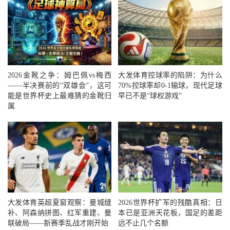
2026金靴之争：姆巴佩vs梅西
大发体育控球率的陷阱：为什么
——半决赛前的“双雄会”，这可
70%控球率却0-1输球，现代足球
能是世界杯史上最难猜的金靴归
早已不是“球权游戏”
属
大发体育英超夏窗观察：曼城缝
2026世界杯扩军的残酷真相：日
补、阿森纳拼图、红军重建、曼
本已是亚洲天花板，国足的差距
联破局——新赛季乱战才刚开始
远不止几个名额