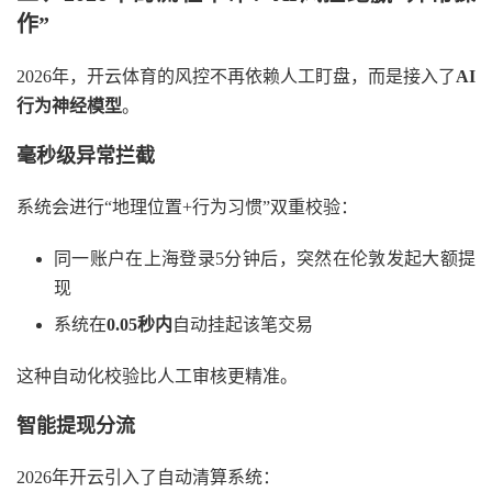
作”
2026年，开云体育的风控不再依赖人工盯盘，而是接入了
AI
行为神经模型
。
毫秒级异常拦截
系统会进行“地理位置+行为习惯”双重校验：
同一账户在上海登录5分钟后，突然在伦敦发起大额提
现
系统在
0.05秒内
自动挂起该笔交易
这种自动化校验比人工审核更精准。
智能提现分流
2026年开云引入了自动清算系统：