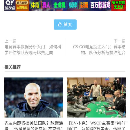
赞(
0
)
上一篇
下一篇
电竞赛事数据分析入门：如何科
CS:GO电竞投注入门：赛事结
学评估战队表现与比赛走向
构、队伍分析与投注组合
相关推荐
齐达内即将挂帅法国队？球迷沸
【EV扑克】WSOP主赛事“拖时
腾：“他是足坛的迈克尔·杰克逊”
间门”：为躺赚2万美金，他磨了