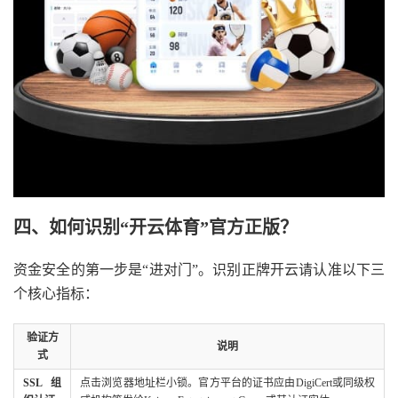
四、如何识别“开云体育”官方正版？
资金安全的第一步是“进对门”。识别正牌开云请认准以下三
个核心指标：
验证方
说明
式
SSL组
点击浏览器地址栏小锁。官方平台的证书应由DigiCert或同级权