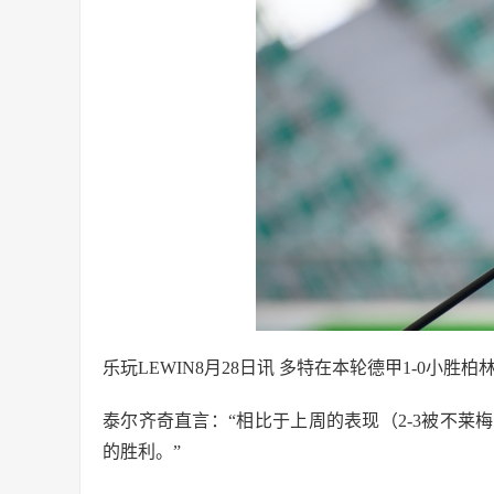
乐玩LEWIN8月28日讯 多特在本轮德甲1-0小
泰尔齐奇直言：“相比于上周的表现（2-3被不
的胜利。”