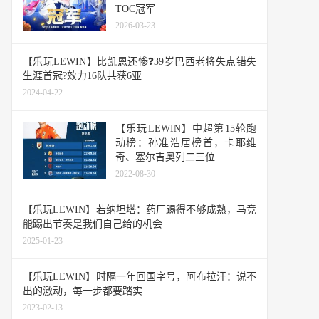
TOC冠军
2026-03-23
【乐玩LEWIN】比凯恩还惨❓39岁巴西老将失点错失
生涯首冠?效力16队共获6亚
2024-04-22
【乐玩LEWIN】中超第15轮跑
动榜：孙准浩居榜首，卡耶维
奇、塞尔吉奥列二三位
2022-08-30
【乐玩LEWIN】若纳坦塔：药厂踢得不够成熟，马竞
能踢出节奏是我们自己给的机会
2025-01-23
【乐玩LEWIN】时隔一年回国字号，阿布拉汗：说不
出的激动，每一步都要踏实
2023-02-13