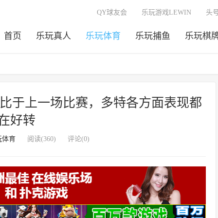
QY球友会
乐玩游戏LEWIN
头
首页
乐玩真人
乐玩体育
乐玩捕鱼
乐玩棋
相比于上一场比赛，多特各方面表现都
在好转
玩体育
阅读(360)
评论(0)