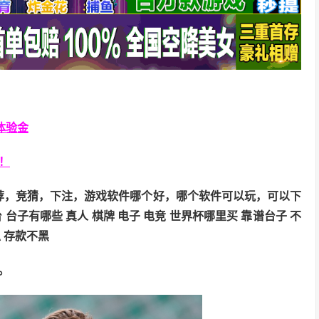
体验金
券！
推荐，竞猜，下注，游戏软件哪个好，哪个软件可以玩，可以下
子有哪些 真人 棋牌 电子 电竞 世界杯哪里买 靠谱台子 不
稳 存款不黑
。