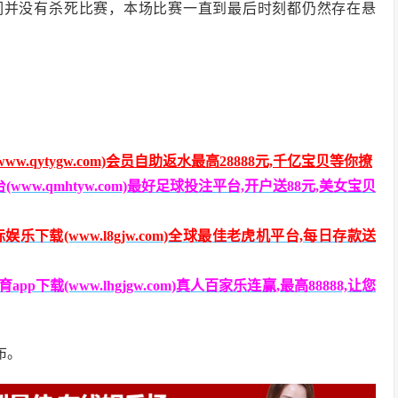
们并没有杀死比赛，本场比赛一直到最后时刻都仍然存在悬
.qytygw.com)会员自助返水最高28888元,千亿宝贝等你撩
w.qmhtyw.com)最好足球投注平台,开户送88元,美女宝贝
乐下载(www.l8gjw.com)全球最佳老虎机平台,每日存款送
载(www.lhgjgw.com)真人百家乐连赢,最高88888,让您
布。