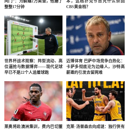
间门”：为躺赚2万美金，他磨了
本，这档扑克节目凭什么杀回
整整17分钟
CBS黄金档？
世界杯战术观察：阵型流动、高
迈博体育 巴萨中场竞争白热化：
位逼抢与数据博弈——现代足球
卡萨多彻底沦为边缘人，沙特高
早已不是22个人追着球跑
薪邀约引发去留两难
莱奥将赴澳洲集训，费内巴切董
克莱·汤普森去向成谜：独行侠有