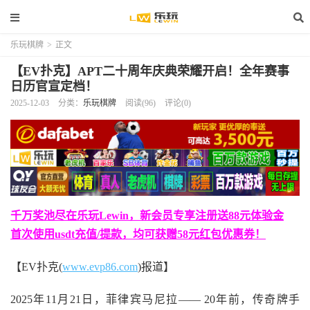
乐玩棋牌
>
正文
【EV扑克】APT二十周年庆典荣耀开启！全年赛事
日历官宣定档！
2025-12-03
分类：
乐玩棋牌
阅读(96)
评论(0)
千万奖池尽在乐玩Lewin，新会员专享注册送88元体验金
首次使用usdt充值/提款，均可获赠58元红包优惠券！
【EV扑克(
www.evp86.com
)报道】
2025年11月21日，菲律宾马尼拉—— 20年前，传奇牌手