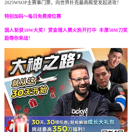
2025WSOP主赛事门票，向世界扑克最高殿堂发起进攻！
特别加码～每日免费席位赛
国人斩获
10W
大奖！
赏金猎人赛火热开打中 丰厚50M刀奖
励等你来战！