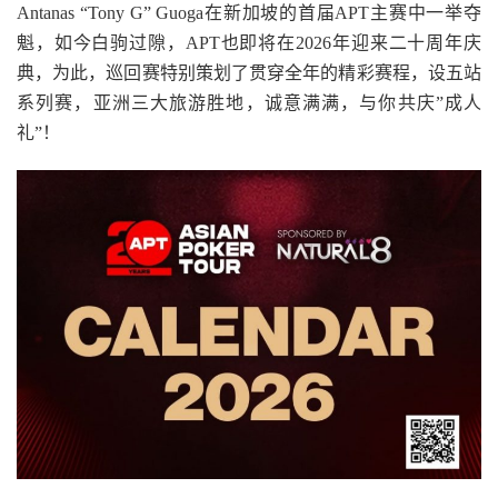
Antanas “Tony G” Guoga在新加坡的首届APT主赛中一举夺
魁，如今白驹过隙，APT也即将在2026年迎来二十周年庆
典，为此，巡回赛特别策划了贯穿全年的精彩赛程，设五站
系列赛，亚洲三大旅游胜地，诚意满满，与你共庆”成人
礼”！