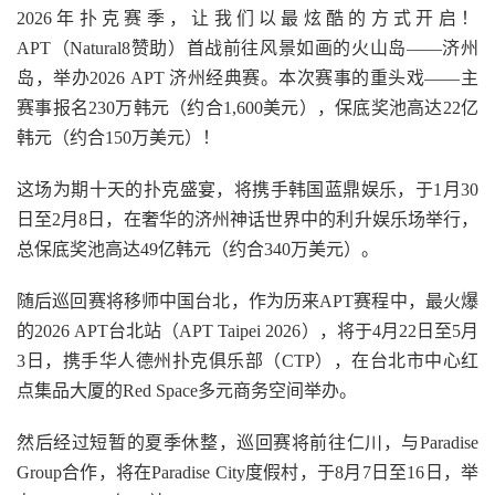
2026年扑克赛季，让我们以最炫酷的方式开启！
APT（Natural8赞助）首战前往风景如画的火山岛——济州
岛，举办2026 APT 济州经典赛。本次赛事的重头戏——主
赛事报名230万韩元（约合1,600美元），保底奖池高达22亿
韩元（约合150万美元）！
这场为期十天的扑克盛宴，将携手韩国蓝鼎娱乐，于1月30
日至2月8日，在奢华的济州神话世界中的利升娱乐场举行，
总保底奖池高达49亿韩元（约合340万美元）。
随后巡回赛将移师中国台北，作为历来APT赛程中，最火爆
的2026 APT台北站（APT Taipei 2026），将于4月22日至5月
3日，携手华人德州扑克俱乐部（CTP），在台北市中心红
点集品大厦的Red Space多元商务空间举办。
然后经过短暂的夏季休整，巡回赛将前往仁川，与Paradise
Group合作，将在Paradise City度假村，于8月7日至16日，举