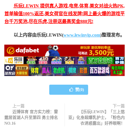
乐玩LEWIN 提供真人游戏,电竞,体育,美女对战火热PK,
首单输值100%返还,美女荷官在线发牌!网上最火爆的游戏平
台千万奖池,尽在乐虎,注册送最高奖金888元!
以上内容由乐玩LEWIN(
www.lewinvip.com
)整理发布。
赞(
0
)
上一篇
下一篇
迈博体育 官方实力榜：雷
【乐玩LEWIN】「三上悠
霆居首湖人升至第四 勇士排名
亚」化身超爆乳护士，「粉色内
NO.16
衣诱惑露出」好养眼啊！