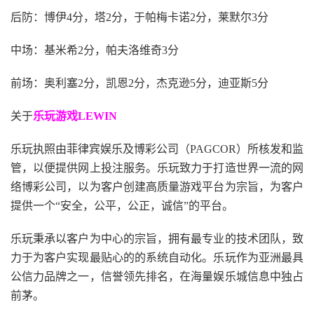
后防：博伊4分，塔2分，于帕梅卡诺2分，莱默尔3分
中场：基米希2分，帕夫洛维奇3分
前场：奥利塞2分，凯恩2分，杰克逊5分，迪亚斯5分
关于
乐玩游戏LEWIN
乐玩执照由菲律宾娱乐及博彩公司（PAGCOR）所核发和监
管，以便提供网上投注服务。乐玩致力于打造世界一流的网
络博彩公司，以为客户创建高质量游戏平台为宗旨，为客户
提供一个“安全，公平，公正，诚信”的平台。
乐玩秉承以客户为中心的宗旨，拥有最专业的技术团队，致
力于为客户实现最贴心的的系统自动化。乐玩作为亚洲最具
公信力品牌之一，信誉领先排名，在海量娱乐城信息中独占
前茅。