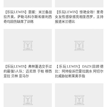
【乐玩LEWIN】意媒：米兰备战
【乐玩LEWIN】惊艳全场！里奇
拉齐奥，萨勒马科尔斯和普利西
女友性感穿搭亮相圣西罗，主持
奇均因伤缺席了训练
报道米兰德比
【乐玩LEWIN】弗林蓬选交手过
【乐玩LEWIN】DAZN回顾德
的最强5人队：迈尼昂 于帕 穆西
比：阿帅投诉巴雷拉跳水 阿切尔
亚拉 贝林 亚马尔
比威胁扯断莱奥手指